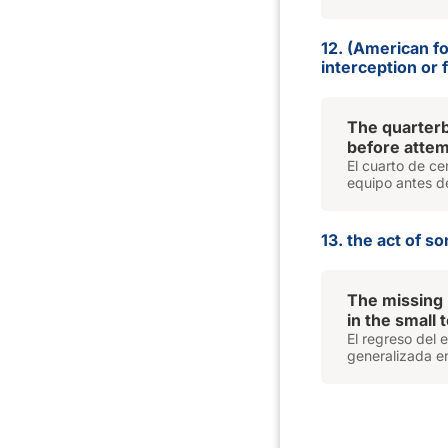
12. (American foo
interception or 
The quarterb
before attemp
El cuarto de ce
equipo antes de
13. the act of 
The missing 
in the small 
El regreso del 
generalizada e