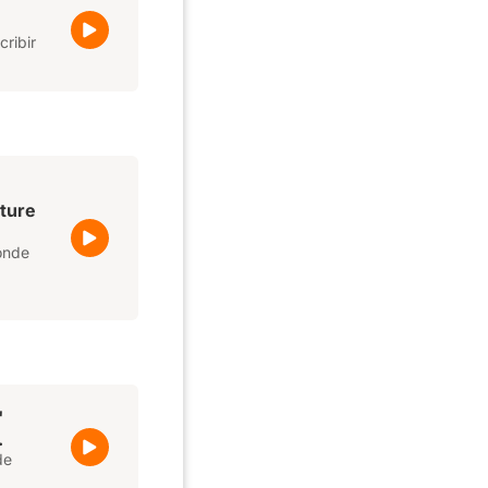
cribir
uture
onde
'
.
de