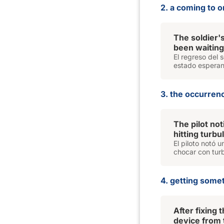
2. a coming to 
The soldier'
been waiting
El regreso del 
estado esperan
3. the occurrenc
The pilot no
hitting turbu
El piloto notó 
chocar con turb
4. getting some
After fixing
device from 