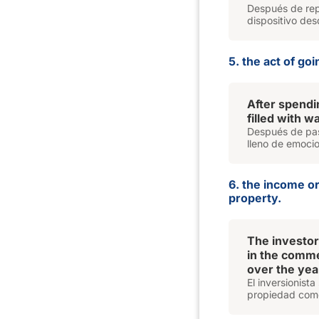
Después de repa
dispositivo des
5. the act of goi
After spendi
filled with w
Después de pasa
lleno de emocio
6. the income or
property.
The investor 
in the comme
over the yea
El inversionista
propiedad come