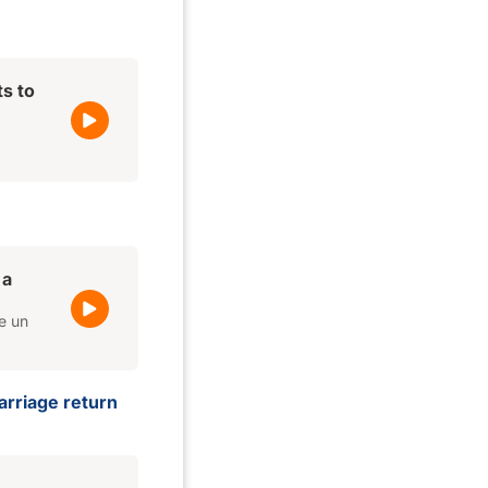
s to
 a
e un
arriage return