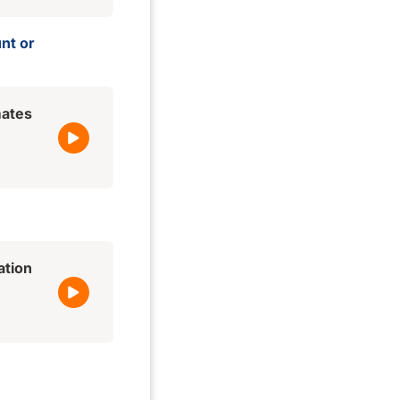
unt or
mates
ation