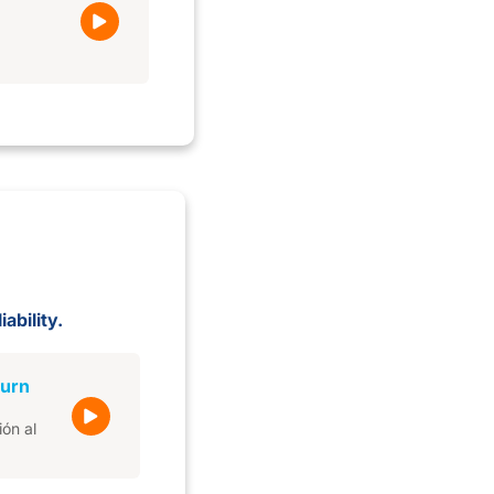
ability.
turn
ón al