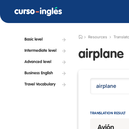
Resources
Translat
Basic level
airplane
Intermediate level
Advanced level
Business English
Travel Vocabulary
TRANSLATION RESULT
Avión