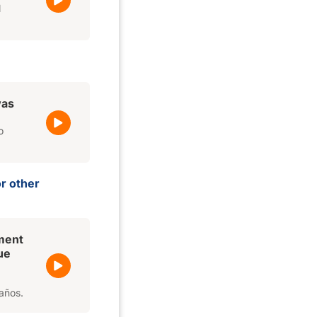
l
was
o
.
or other
ment
ue
años.