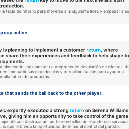
pressed the
return
key to move to the next line and start
troduction.
só la tecla de retorno para moverse a la siguiente línea y empezar a es
 group action.
 is planning to implement a customer
return
, where
n share their experiences and feedback to help shape f
elopments.
á planeando implementar un programa de devolución de clientes, d
eden compartir sus experiencias y retroalimentación para ayudar a
rrollo futuro de productos.
ke that sends the ball back to the other player.
ic expertly executed a strong
return
on Serena Williams
ve, giving him an opportunity to take control of the game
 ejecutó con destreza un fuerte reembolleo en el poderoso servicio 
, lo que le brindó la oportunidad de tomar el control del partido.