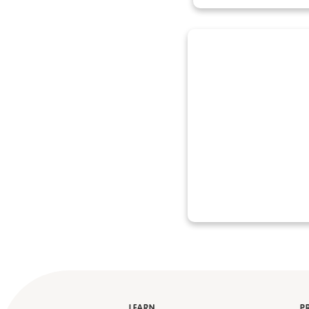
LEARN
P