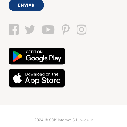
ENVIAR
2024 © SOK Internet S.L.
V4.0.0.1.E