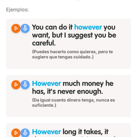
Ejemplos:
play_arrow
mic
You can do it
however
you
want, but I suggest you be
careful.
(Puedes hacerlo como quieras, pero te
sugiero que tengas cuidado.)
play_arrow
mic
However
much money he
has, it's never enough.
(Da igual cuanto dinero tenga, nunca es
suficiente.)
play_arrow
mic
However
long it takes, it