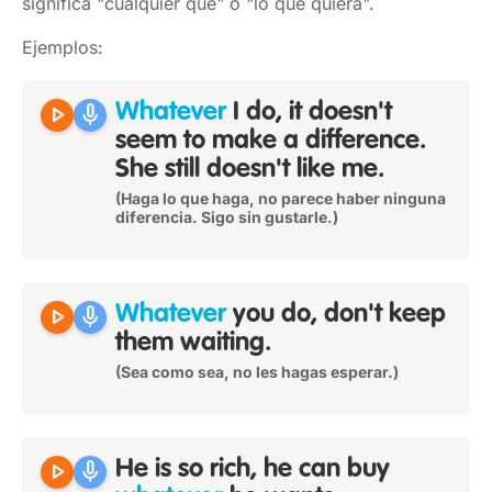
significa "cualquier que" o "lo que quiera".
Ejemplos:
play_arrow
mic
Whatever
I do, it doesn't
seem to make a difference.
She still doesn't like me.
(Haga lo que haga, no parece haber ninguna
diferencia. Sigo sin gustarle.)
play_arrow
mic
Whatever
you do, don't keep
them waiting.
(Sea como sea, no les hagas esperar.)
play_arrow
mic
He is so rich, he can buy