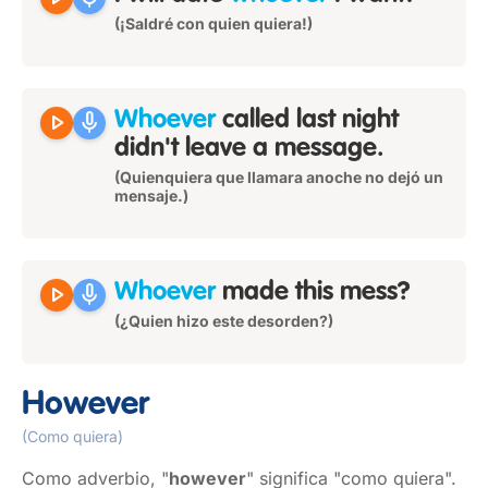
(¡Saldré con quien quiera!)
play_arrow
mic
Whoever
called last night
didn't leave a message.
(Quienquiera que llamara anoche no dejó un
mensaje.)
play_arrow
mic
Whoever
made this mess?
(¿Quien hizo este desorden?)
However
(Como quiera)
Como adverbio, "
however
" significa "como quiera".