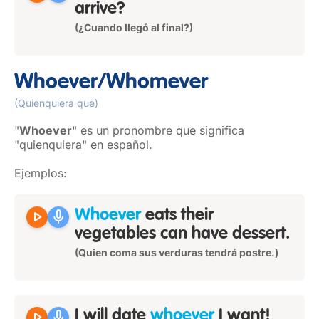
arrive?
(¿Cuando llegó al final?)
Whoever/Whomever
(Quienquiera que)
"
Whoever
" es un pronombre que significa
"quienquiera" en español.
Ejemplos:
play_arrow
mic
Whoever
eats their
vegetables can have dessert.
(Quien coma sus verduras tendrá postre.)
play_arrow
mic
I will date
whoever
I want!