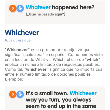
play_arrow
mic
Whatever
happened here?
(¿Qué ha pasado aquí?)
Whichever
(Cualquiera que)
"
Whichever
" es un pronombre o adjetivo que
significa "cualquiera" en español. Como hemos visto
en la lección de What vs. Which, el uso de "
which
"
implica un número limitado de respuestas posibles.
Como tal, "
whichever
" significa que no importa cuál
entre el número limitado de opciones posibles.
Ejemplos:
play_arrow
mic
It's a small town.
Whichever
way you turn, you always
seem to end up in the same