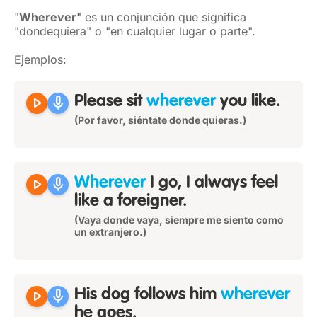
"
Wherever
" es un conjunción que significa
"dondequiera" o "en cualquier lugar o parte".
Ejemplos:
play_arrow
mic
Please sit
wherever
you like.
(Por favor, siéntate donde quieras.)
play_arrow
mic
Wherever
I go, I always feel
like a foreigner.
(Vaya donde vaya, siempre me siento como
un extranjero.)
play_arrow
mic
His dog follows him
wherever
he goes.