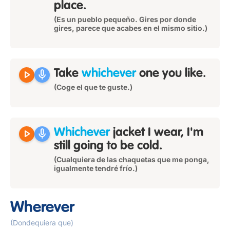
place.
(Es un pueblo pequeño. Gires por donde
gires, parece que acabes en el mismo sitio.)
play_arrow
mic
Take
whichever
one you like.
(Coge el que te guste.)
play_arrow
mic
Whichever
jacket I wear, I'm
still going to be cold.
(Cualquiera de las chaquetas que me ponga,
igualmente tendré frío.)
Wherever
(Dondequiera que)