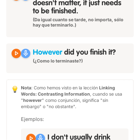
doesn't matter, it just needs
to be finished.
(Da igual cuanto se tarde, no importa, sólo
hay que terminarlo.)
play_arrow
mic
However
did you finish it?
(¿Como lo terminaste?)
Nota
: Como hemos visto en la lección
Linking
Words: Contrasting Information
, cuando se usa
"
however
" como conjunción, significa "sin
embargo" o "no obstante".
Ejemplos:
play_arrow
mic
I don't usually drink