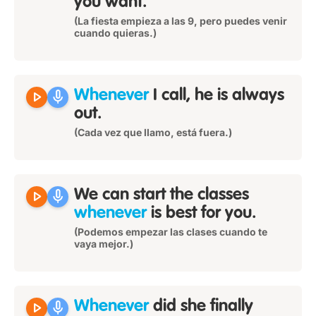
you want.
(La fiesta empieza a las 9, pero puedes venir
cuando quieras.)
play_arrow
mic
Whenever
I call, he is always
out.
(Cada vez que llamo, está fuera.)
play_arrow
mic
We can start the classes
whenever
is best for you.
(Podemos empezar las clases cuando te
vaya mejor.)
play_arrow
mic
Whenever
did she finally