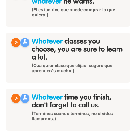
whatever
he wants.
(Él es tan rico que puede comprar lo que
quiera.)
play_arrow
mic
Whatever
classes you
choose, you are sure to learn
a lot.
(Cualquier clase que elijas, seguro que
aprenderás mucho.)
play_arrow
mic
Whatever
time you finish,
don't forget to call us.
(Termines cuando termines, no olvides
llamarnos.)