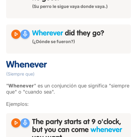
(Su perro le sigue vaya donde vaya.)
play_arrow
mic
Wherever
did they go?
(¿Dónde se fueron?)
Whenever
(Siempre que)
"
Whenever
" es un conjunción que significa "siempre
que" o "cuando sea".
Ejemplos:
play_arrow
mic
The party starts at 9 o'clock,
but you can come
whenever