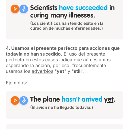
play_arrow
mic
Scientists
have succeeded
in
curing many illnesses.
(Los científicos han tenido éxito en la
curación de muchas enfermedades.)
4. Usamos el presente perfecto para acciones que
todavía no han sucedido.
El uso del presente
perfecto en estos casos indica que aún estamos
esperando la acción, por eso, frecuentemente
usamos los
adverbios
"
yet
" y "
still
".
Ejemplos:
play_arrow
mic
The plane
hasn't arrived
yet
.
(El avión no ha llegado todavía.)