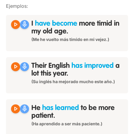
Ejemplos:
play_arrow
mic
I
have become
more timid in
my old age.
(Me he vuelto más tímido en mi vejez.)
play_arrow
mic
Their English
has improved
a
lot this year.
(Su inglés ha mejorado mucho este año.)
play_arrow
mic
He
has learned
to be more
patient.
(Ha aprendido a ser más paciente.)