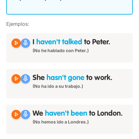
Ejemplos:
play_arrow
mic
I
haven't talked
to Peter.
(No he hablado con Peter.)
play_arrow
mic
She
hasn't gone
to work.
(No ha ido a su trabajo.)
play_arrow
mic
We
haven't been
to London.
(No hemos ido a Londres.)