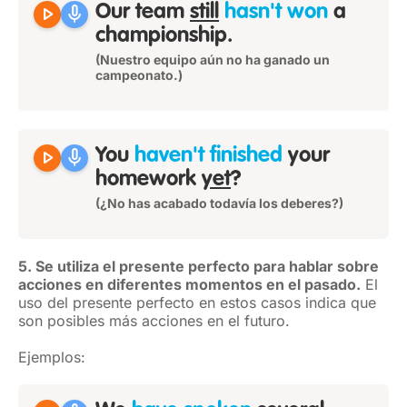
play_arrow
mic
Our team
still
hasn't won
a
championship.
(Nuestro equipo aún no ha ganado un
campeonato.)
play_arrow
mic
You
haven't finished
your
homework
yet
?
(¿No has acabado todavía los deberes?)
5. Se utiliza el presente perfecto para hablar sobre
acciones en diferentes momentos en el pasado.
El
uso del presente perfecto en estos casos indica que
son posibles más acciones en el futuro.
Ejemplos: