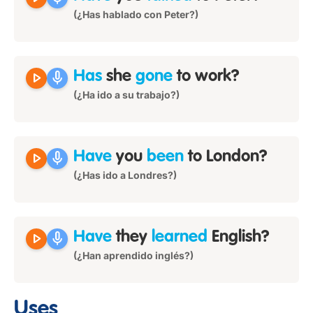
(¿Has hablado con Peter?)
play_arrow
mic
Has
she
gone
to work?
(¿Ha ido a su trabajo?)
play_arrow
mic
Have
you
been
to London?
(¿Has ido a Londres?)
play_arrow
mic
Have
they
learned
English?
(¿Han aprendido inglés?)
Uses