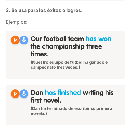
3. Se usa para los éxitos o logros.
Ejemplos:
play_arrow
mic
Our football team
has won
the championship three
times.
(Nuestro equipo de fútbol ha ganado el
campeonato tres veces.)
play_arrow
mic
Dan
has finished
writing his
first novel.
(Dan ha terminado de escribir su primera
novela.)