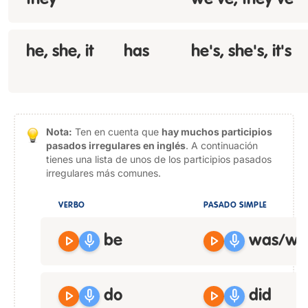
they
we've, they've
he, she, it
has
he's, she's, it's
Nota:
Ten en cuenta que
hay muchos participios
pasados irregulares en inglés
. A continuación
tienes una lista de unos de los participios pasados
irregulares más comunes.
VERBO
PASADO SIMPLE
play_arrow
mic
play_arrow
mic
be
was/we
play_arrow
mic
play_arrow
mic
do
did