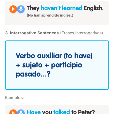
play_arrow
mic
They
haven't learned
English.
(No han aprendido inglés.)
3. Interrogative Sentences
(Frases interrogativas)
Verbo auxiliar (to have)
+ sujeto + participio
pasado...?
Ejemplos:
play_arrow
mic
Have
you
talked
to Peter?