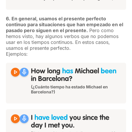
6. En general, usamos el presente perfecto
continuo para situaciones que han empezado en el
pasado pero siguen en el presente.
Pero como
hemos visto, hay algunos verbos que no podemos
usar en los tiempos continuos. En estos casos,
usamos el presente perfecto.
Ejemplos:
play_arrow
mic
How long
has
Michael
been
in Barcelona?
(¿Cuánto tiempo ha estado Michael en
Barcelona?)
play_arrow
mic
I
have loved
you since the
day I met you.