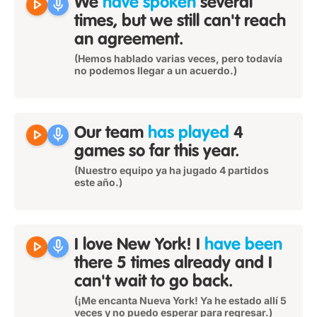
play_arrow
mic
We
have spoken
several
times, but we still can't reach
an agreement.
(Hemos hablado varias veces, pero todavía
no podemos llegar a un acuerdo.)
play_arrow
mic
Our team
has played
4
games so far this year.
(Nuestro equipo ya ha jugado 4 partidos
este año.)
play_arrow
mic
I love New York! I
have been
there 5 times already and I
can't wait to go back.
(¡Me encanta Nueva York! Ya he estado allí 5
veces y no puedo esperar para regresar.)