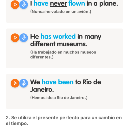
play_arrow
mic
I
have
never
flown
in a plane.
(Nunca he volado en un avión.)
play_arrow
mic
He
has worked
in many
different museums.
(Ha trabajado en muchos museos
diferentes.)
play_arrow
mic
We
have been
to Río de
Janeiro.
(Hemos ido a Río de Janeiro.)
2. Se utiliza el presente perfecto para un cambio en
el tiempo.