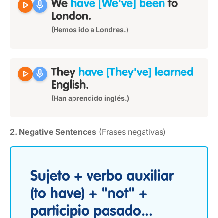
play_arrow
mic
We
have [We've] been
to
London.
(Hemos ido a Londres.)
play_arrow
mic
They
have [They've] learned
English.
(Han aprendido inglés.)
2. Negative Sentences
(Frases negativas)
Sujeto + verbo auxiliar
(to have) + "not" +
participio pasado...