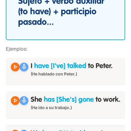
Sujeto + verbo auxiliar
(to have) + participio
pasado...
Ejemplos:
play_arrow
mic
I
have [I've] talked
to Peter.
(He hablado con Peter.)
play_arrow
mic
She
has [She's] gone
to work.
(Ha ido a su trabajo.)