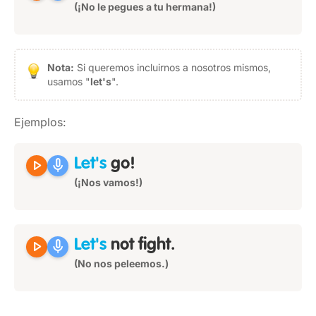
(¡No le pegues a tu hermana!)
Nota:
Si queremos incluirnos a nosotros mismos,
usamos "
let's
".
Ejemplos:
play_arrow
mic
Let's
go!
(¡Nos vamos!)
play_arrow
mic
Let's
not fight.
(No nos peleemos.)