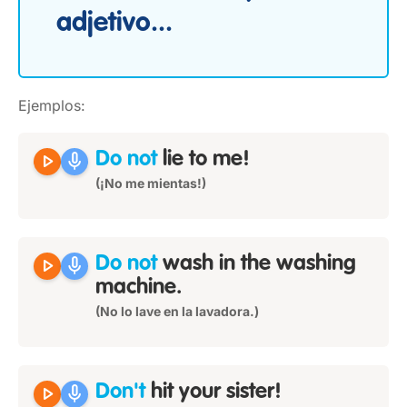
adjetivo...
Ejemplos:
play_arrow
mic
Do not
lie to me!
(¡No me mientas!)
play_arrow
mic
Do not
wash in the washing
machine.
(No lo lave en la lavadora.)
play_arrow
mic
Don't
hit your sister!