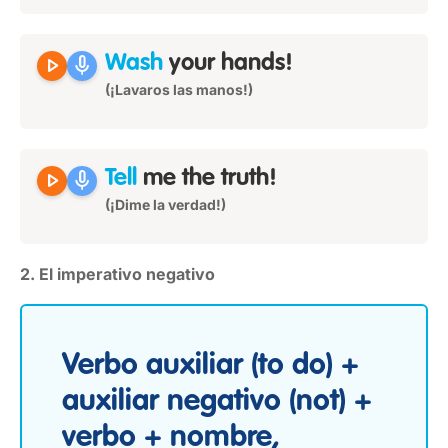
play_arrow
mic
Wash
your hands!
(¡Lavaros las manos!)
play_arrow
mic
Tell
me the truth!
(¡Dime la verdad!)
2. El imperativo negativo
Verbo auxiliar (to do) +
auxiliar negativo (not) +
verbo + nombre,