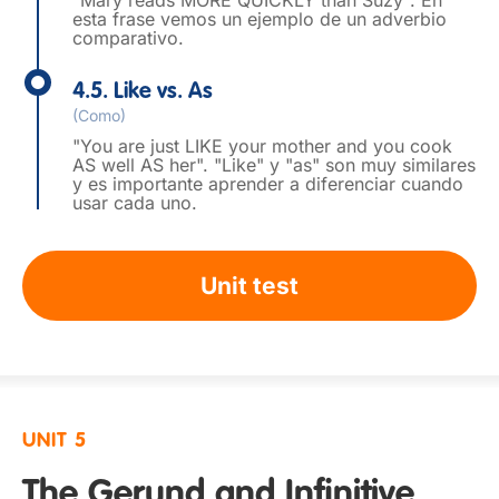
"Mary reads MORE QUICKLY than Suzy". En
esta frase vemos un ejemplo de un adverbio
comparativo.
4.5. Like vs. As
(Como)
"You are just LIKE your mother and you cook
AS well AS her". "Like" y "as" son muy similares
y es importante aprender a diferenciar cuando
usar cada uno.
Unit test
UNIT 5
The Gerund and Infinitive