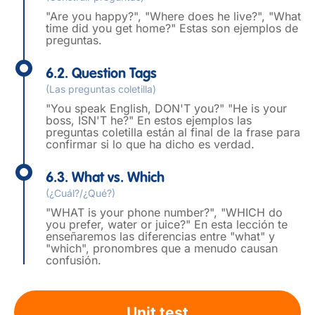
"Are you happy?", "Where does he live?", "What
time did you get home?" Estas son ejemplos de
preguntas.
6.2. Question Tags
(Las preguntas coletilla)
"You speak English, DON'T you?" "He is your
boss, ISN'T he?" En estos ejemplos las
preguntas coletilla están al final de la frase para
confirmar si lo que ha dicho es verdad.
6.3. What vs. Which
(¿Cuál?/¿Qué?)
"WHAT is your phone number?", "WHICH do
you prefer, water or juice?" En esta lección te
enseñaremos las diferencias entre "what" y
"which", pronombres que a menudo causan
confusión.
Unit test