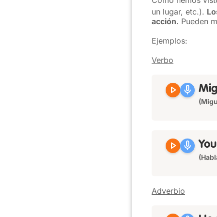
Como hemos vist
un lugar, etc.).
Lo
acción
. Pueden mo
Ejemplos:
Verbo
play_arrow
mic
Mi
(Migu
play_arrow
mic
Yo
(Habl
Adverbio