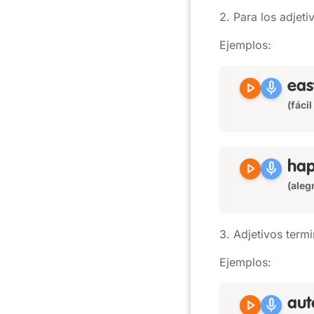
2. Para los adjet
Ejemplos:
play_arrow
mic
ea
(fáci
play_arrow
mic
ha
(aleg
3. Adjetivos ter
Ejemplos:
play_arrow
mic
au