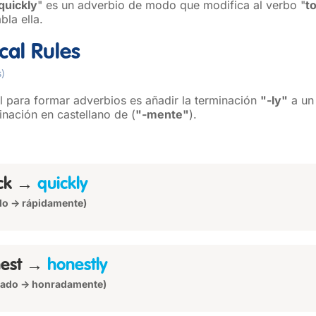
quickly
" es un adverbio de modo que modifica al verbo "
t
la ella.
al Rules
s)
al para formar adverbios es añadir la terminación
"-ly"
a un 
inación en castellano de (
"‑mente"
).
ick →
quickly
do → rápidamente)
nest →
honestly
rado → honradamente)