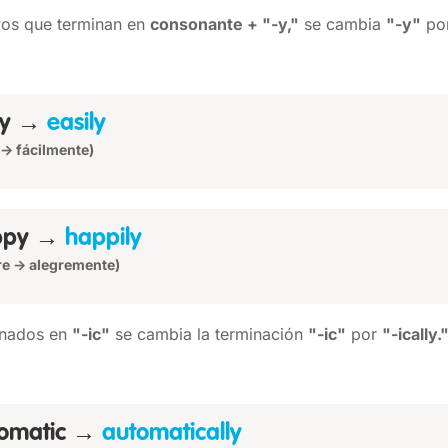
ivos que terminan en
consonante + "-y,"
se cambia
"-y"
po
sy →
easily
l → fácilmente)
ppy →
happily
re → alegremente)
minados en
"-ic"
se cambia la terminación
"-ic"
por
"-ically.
tomatic →
automatically