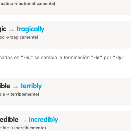
mático → automáticamente)
gic →
tragically
ico → trágicamente)
inados en
"-le,"
se cambia la terminación
"-le"
por
"-ly."
rible →
terribly
ible → terriblemente)
redible →
incredibly
reíble → increíblemente)