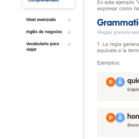
Comprehension
En este ejemplo "
expresar cómo hab
Nivel avanzado
Grammatic
(Reglas gramaticale
Inglés de negocios
1. La regla gener
Vocabulario para
equivale a la term
viajar
Ejemplos:
play_arrow
mic
qu
(rápi
play_arrow
mic
ho
(hon