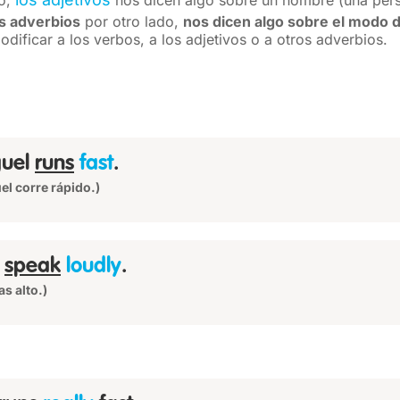
o,
nos dicen algo sobre un nombre (una pers
s adverbios
por otro lado,
nos dicen algo sobre el modo 
dificar a los verbos, a los adjetivos o a otros adverbios.
guel
runs
fast
.
el corre rápido.)
u
speak
loudly
.
as alto.)