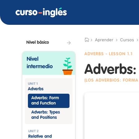
Aprender
Cursos
Nivel básico
ADVERBS
- LESSON 1.1
Nivel
Adverbs:
intermedio
(LOS ADVERBIOS: FORMA
UNIT 1
Adverbs
Adverbs: Form
and Function
Adverbs: Types
and Positions
UNIT 2
Relative and