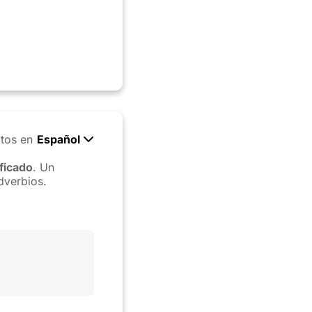
tos en
Español
ficado
. Un
dverbios.