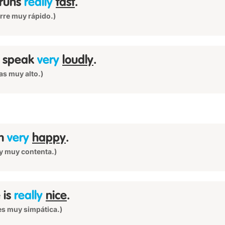
runs
really
fast
.
orre muy rápido.)
 speak
very
loudly
.
as muy alto.)
am
very
happy
.
y muy contenta.)
 is
really
nice
.
 es muy simpática.)