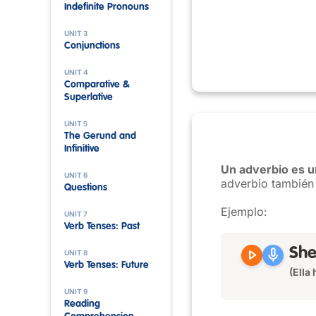
Indefinite Pronouns
UNIT 3
Conjunctions
UNIT 4
Comparative &
Superlative
UNIT 5
The Gerund and
Infinitive
Un adverbio es u
UNIT 6
adverbio también 
Questions
Ejemplo:
UNIT 7
Verb Tenses: Past
play_arrow
mic
She
UNIT 8
Verb Tenses: Future
(Ella
UNIT 9
Reading