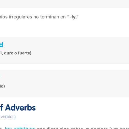
ios irregulares no terminan en
"-ly."
d
il, duro o fuerte)
do)
of Adverbs
dverbios)
los adjetivos