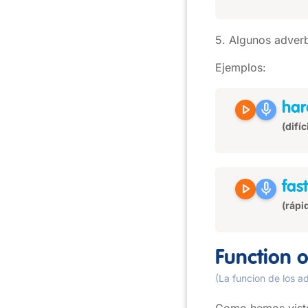
5. Algunos adverb
Ejemplos:
play_arrow
mic
har
(difíc
play_arrow
mic
fast
(rápi
Function 
(La funcion de los a