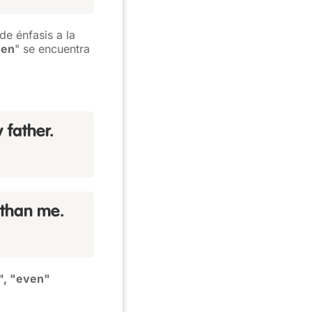
de énfasis a la
ven
" se encuentra
 father.
than me.
n", "even"