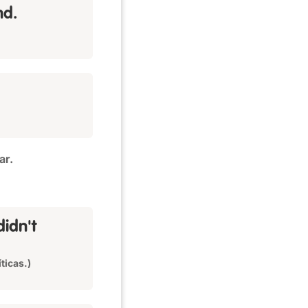
nd.
ar.
didn't
ticas.)