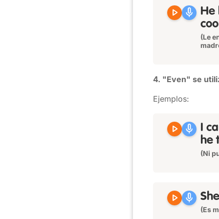
play_arrow
mic
He 
coo
(Le e
madr
4. "Even" se uti
Ejemplos:
play_arrow
mic
I c
he 
(Ni p
play_arrow
mic
She
(Es m