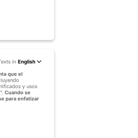
Texts in
English
nta que el
ncluyendo
gnificados y usos
”.
Cuando se
se para enfatizar