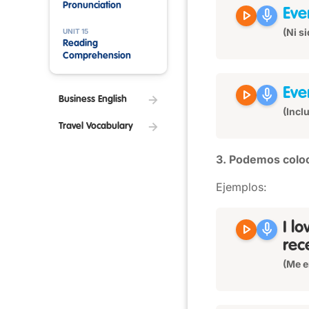
Pronunciation
play_arrow
mic
Eve
(Ni s
UNIT 15
Reading
Comprehension
play_arrow
mic
Eve
Business English
(Incl
Travel Vocabulary
3. Podemos coloc
Ejemplos:
play_arrow
mic
I l
rec
(Me e