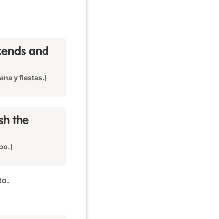
kends and
ana y fiestas.)
sh the
po.)
to.