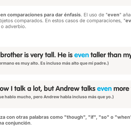
 en comparaciones para dar énfasis
. El uso de "
even
" aña
 objetos comparados. En estos casos de comparaciones, "
e
 o adverbio.
brother is very tall. He is
even
taller than my
ermano es muy alto. Es incluso más alto que mi padre.)
now I talk a lot, but Andrew talks
even
more 
ue hablo mucho, pero Andrew habla incluso más que yo.)
liza con otras palabras como "though", "if", "so" o "whe
na conjunción
.