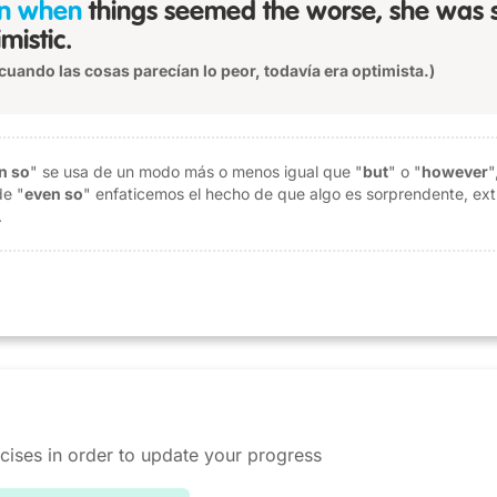
n when
things seemed the worse, she was st
mistic.
cuando las cosas parecían lo peor, todavía era optimista.)
n so
" se usa de un modo más o menos igual que "
but
" o "
however
"
de "
even so
" enfaticemos el hecho de que algo es sorprendente, ext
.
cises in order to update your progress