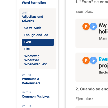
1. "Even" se enc
Word Formation
Ejemplos:
UNIT 11
Adjectives and
Adverbs
play_arrow
mic
My 
So vs. Such
hol
Enough and Too
(A mi
Even
Else
Whatever,
play_arrow
mic
Eve
Wherever,
Whenever...etc
pro
(Incl
UNIT 12
Pronouns &
Determiners
2. Cuando se encu
UNIT 13
Common Mistakes
Ejemplos:
UNIT 14