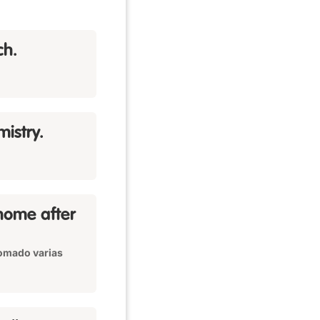
ch.
mistry.
home after
tomado varias