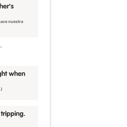
her's
hace nuestra
.
ght when
.)
tripping.