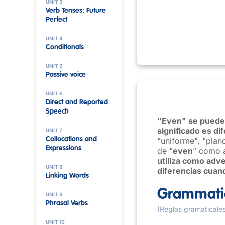
UNIT 3
Verb Tenses: Future
Perfect
UNIT 4
Conditionals
UNIT 5
Passive voice
UNIT 6
Direct and Reported
Speech
"Even" se puede 
significado es di
UNIT 7
Collocations and
"uniforme", "plano
Expressions
de "
even
" como a
utiliza como adve
UNIT 8
diferencias cua
Linking Words
Grammatic
UNIT 9
Phrasal Verbs
(Reglas gramaticale
UNIT 10