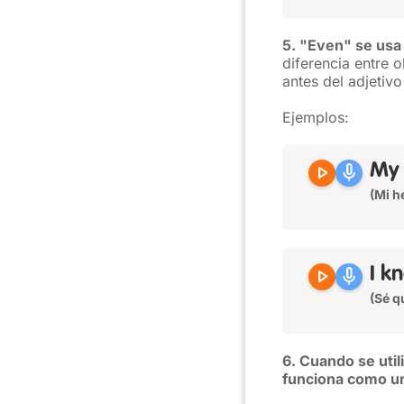
5. "Even" se usa
diferencia entre
antes del adjetivo
Ejemplos:
play_arrow
mic
My 
(Mi h
play_arrow
mic
I k
(Sé q
6. Cuando se uti
funciona como u