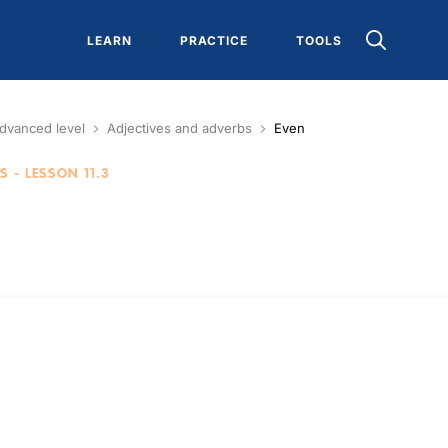
LEARN
PRACTICE
TOOLS
dvanced level
Adjectives and adverbs
Even
BS
- LESSON 11.3