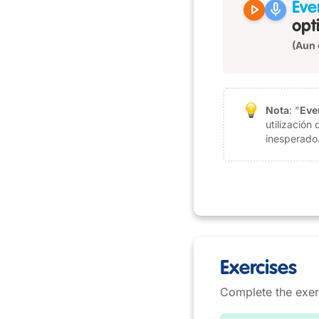
play_arrow
mic
Eve
opti
(Aun 
Nota
: "
Eve
utilización 
inesperado
Exercises
Complete the exer