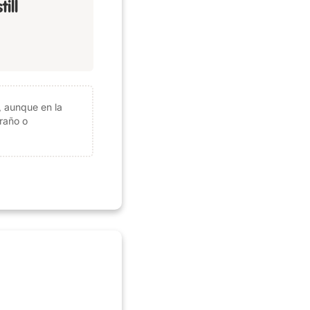
ill
, aunque en la
raño o