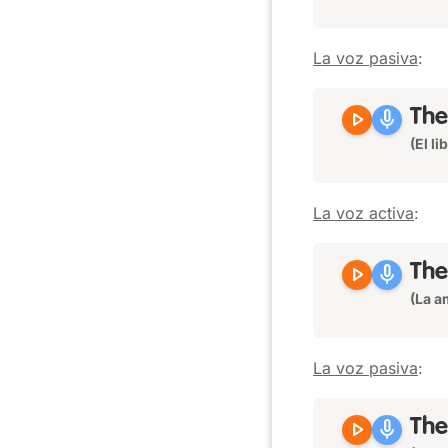
La voz pasiva
:
play_arrow
mic
Th
(El l
La voz activa
:
play_arrow
mic
The
(La a
La voz pasiva
:
play_arrow
mic
Th