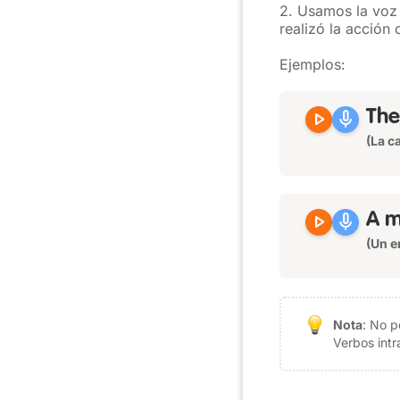
2. Usamos la voz
realizó la acción
Ejemplos:
play_arrow
mic
The
(La c
play_arrow
mic
A m
(Un e
Nota
: No p
Verbos intr