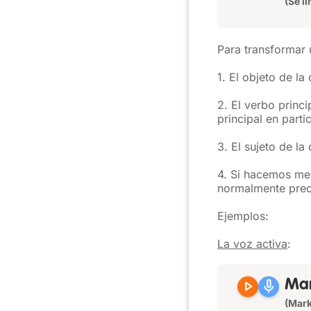
(Se l
Para transformar 
1. El objeto de la
2. El verbo princip
principal en partic
3. El sujeto de l
4. Si hacemos menc
normalmente prec
Ejemplos:
La voz activa
:
play_arrow
mic
Ma
(Mark