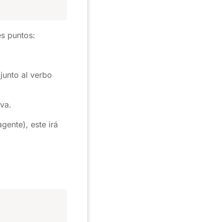
es puntos:
junto al verbo
iva.
gente), este irá