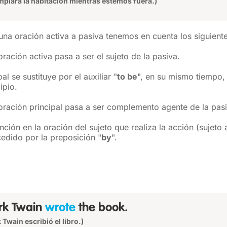
impiará la habitación mientras estemos fuera.)
una oración activa a pasiva tenemos en cuenta los siguient
 oración activa pasa a ser el sujeto de la pasiva.
al se sustituye por el auxiliar "
to be
", en su mismo tiempo, 
ipio.
a oración principal pasa a ser complemento agente de la pas
ión en la oración del sujeto que realiza la acción (sujeto a
edido por la preposición "
by
".
rk Twain
wrote
the book.
 Twain escribió el libro.)