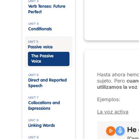
UNIT 3
Verb Tenses: Future
Perfect
UNIT 4
Conditionals
UNIT 5
Passive voice
The Passive
Voice
Hasta ahora hemo
UNIT 6
sujeto. Pero
cuand
Direct and Reported
Speech
utilizamos la voz
UNIT 7
Ejemplos:
Collocations and
Expressions
La voz activa
UNIT 8
Linking Words
play_arrow
mic
He 
UNIT 9
(Comi