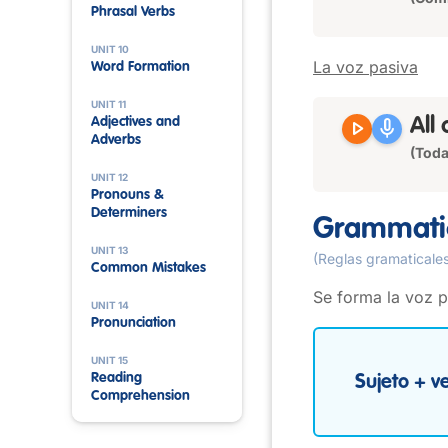
Phrasal Verbs
UNIT 10
La voz pasiva
Word Formation
UNIT 11
Adjectives and
play_arrow
mic
All
Adverbs
(Toda
UNIT 12
Pronouns &
Determiners
Grammatic
UNIT 13
(Reglas gramaticale
Common Mistakes
Se forma la voz pa
UNIT 14
Pronunciation
UNIT 15
Reading
Sujeto + ve
Comprehension