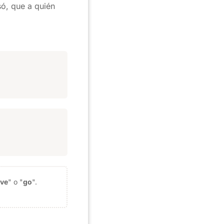
ó, que a quién
ive
" o "
go
".