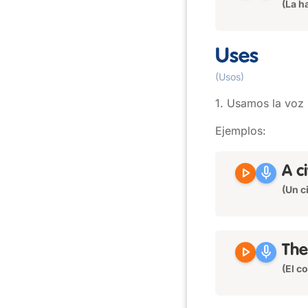
(La h
Uses
(Usos)
1. Usamos la voz 
Ejemplos:
play_arrow
mic
A c
(Un c
play_arrow
mic
The
(El c