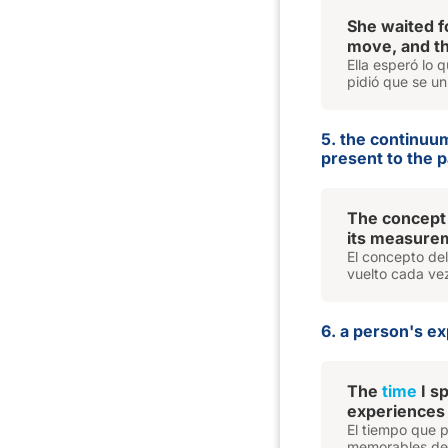
She waited f
move, and th
Ella esperó lo 
pidió que se un
5. the continuu
present to the p
The concept
its measurem
El concepto del
vuelto cada vez
6. a person's ex
The
time
I s
experiences 
El tiempo que 
memorables de m