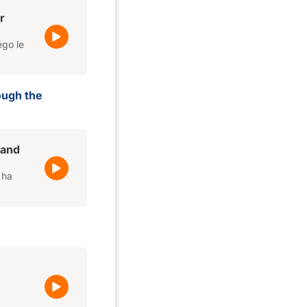
r
ego le
ough the
 and
 ha