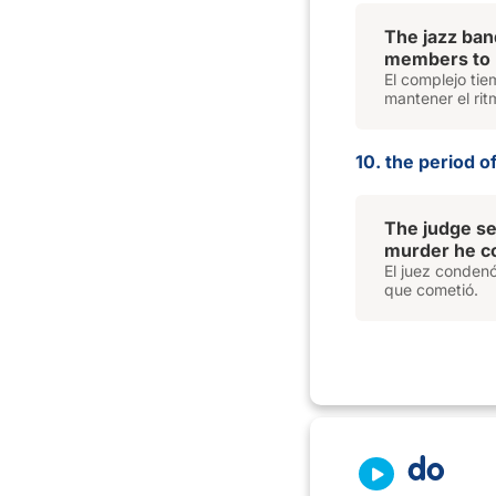
The jazz ba
members to 
El complejo tie
mantener el rit
10. the period o
The judge se
murder he c
El juez condenó
que cometió.
do