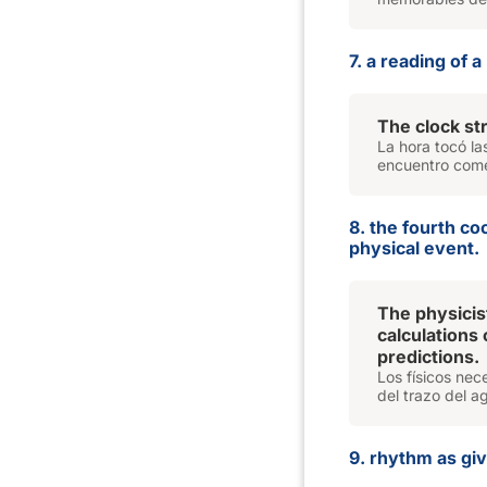
7. a reading of a
The clock st
La hora tocó l
encuentro com
8. the fourth co
physical event.
The physicis
calculations 
predictions.
Los físicos nec
del trazo del a
9. rhythm as giv