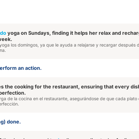
do
yoga on Sundays, finding it helps her relax and recha
 week.
 yoga los domingos, ya que le ayuda a relajarse y recargar después 
na.
perform an action.
es the cooking for the restaurant, ensuring that every dish
perfection.
rga de la cocina en el restaurante, asegurándose de que cada plato 
erfección.
ng) done.