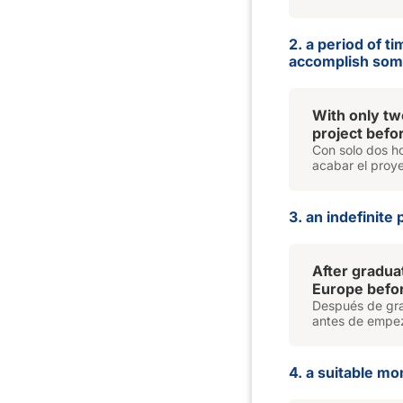
2. a period of t
accomplish som
With only two
project befo
Con solo dos ho
acabar el proye
3. an indefinite 
After gradua
Europe befor
Después de gra
antes de empez
4. a suitable m