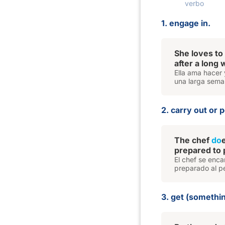
verbo
1. engage in.
She loves to
after a long
Ella ama hacer
una larga sema
2. carry out or 
The chef
do
prepared to 
El chef se enca
preparado al p
3. get (somethi