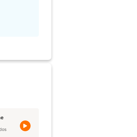
he
rdos