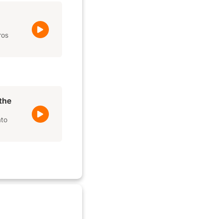
ros
the
ato