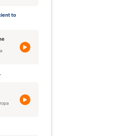
ient to
the
ra
.
uropa