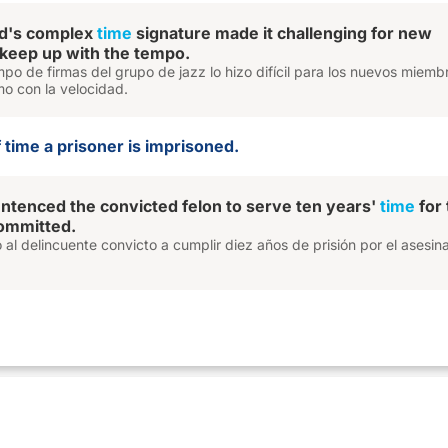
nd's complex
time
signature made it challenging for new
keep up with the tempo.
mpo de firmas del grupo de jazz lo hizo difícil para los nuevos miemb
mo con la velocidad.
f time a prisoner is imprisoned.
ntenced the convicted felon to serve ten years'
time
for 
ommitted.
 al delincuente convicto a cumplir diez años de prisión por el asesin