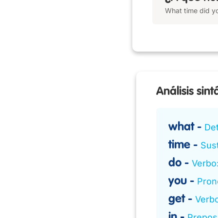
What time did yo
Análisis sint
what
De
time
Sust
do
Verbo
you
Pron
get
Verbo
in
Prepos