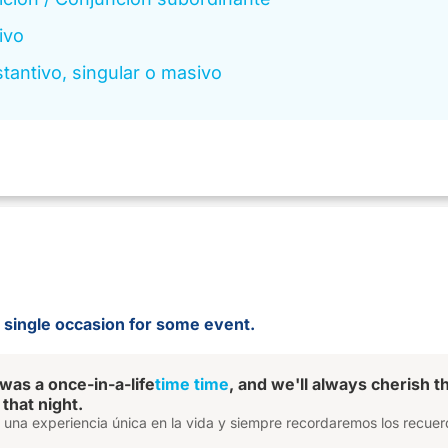
ivo
tantivo, singular o masivo
r single occasion for some event.
was a once-in-a-life
time
time
, and we'll always cherish t
that night.
e una experiencia única en la vida y siempre recordaremos los recue