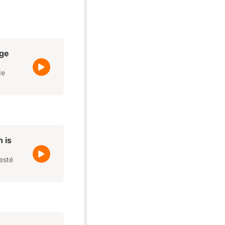
rge
de
 is
esté