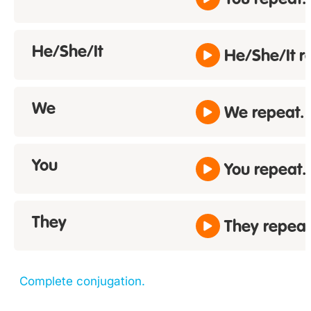
You repeat.
He/She/It
He/She/It r
We
We repeat.
You
You repeat.
They
They repeat
Complete conjugation.