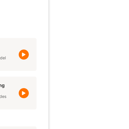
del
ng
ades