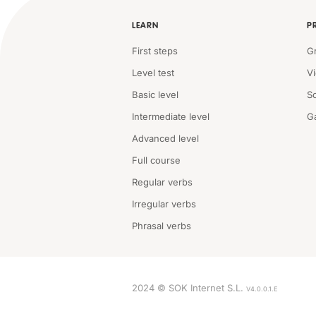
LEARN
P
First steps
G
Level test
V
Basic level
S
Intermediate level
G
Advanced level
Full course
Regular verbs
Irregular verbs
Phrasal verbs
2024 © SOK Internet S.L.
V4.0.0.1.E