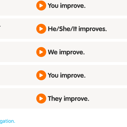
You improve.
t
He/She/It improves.
We improve.
You improve.
They improve.
gation.