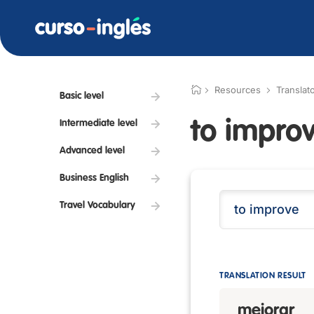
Resources
Translat
Basic level
to impro
Intermediate level
Advanced level
Business English
Travel Vocabulary
TRANSLATION RESULT
mejorar