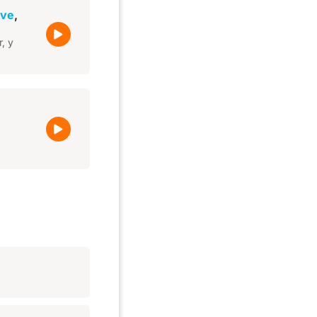
ove
,
, y