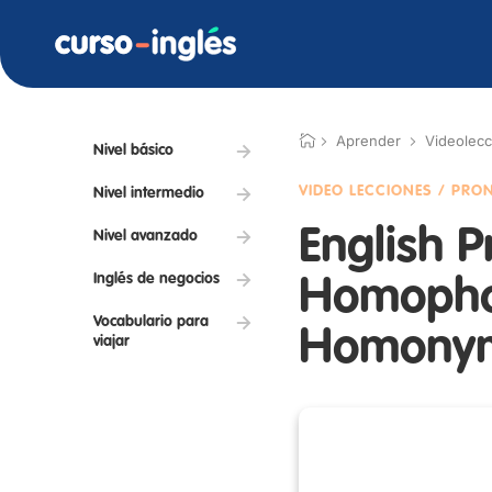
Aprender
Videolec
Nivel básico
VIDEO LECCIONES / PRO
Nivel intermedio
English P
Nivel avanzado
Inglés de negocios
Homopho
Vocabulario para
Homony
viajar