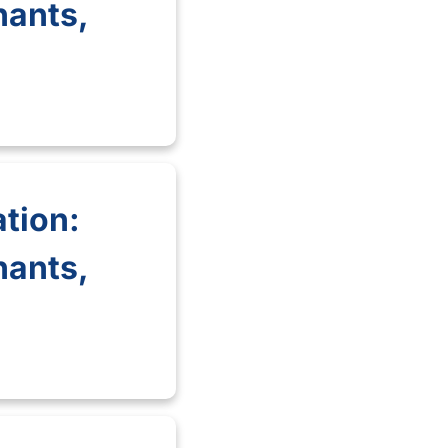
nants,
tion:
nants,