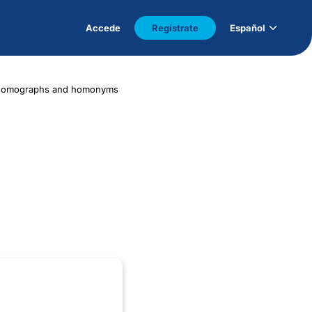
Accede
Regístrate
Español
s homographs and homonyms