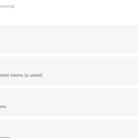
lexivos)
 usted mismo (a usted)
smo
 misma