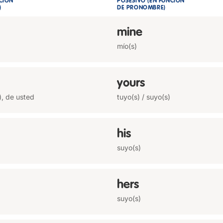
CIÓN
POSESIVO (EN FUNCIÓN
)
DE PRONOMBRE)
mine
mío(s)
yours
s), de usted
tuyo(s) / suyo(s)
his
suyo(s)
hers
suyo(s)