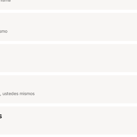
ismo
, ustedes mismos
s