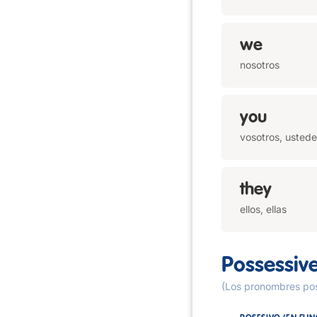
we
nosotros
you
vosotros, usted
they
ellos, ellas
Possessiv
(Los pronombres po