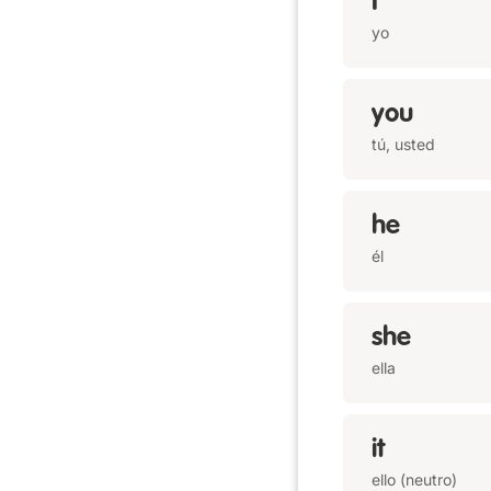
I
yo
you
tú, usted
he
él
she
ella
it
ello (neutro)