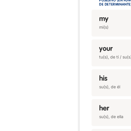
POSESIVO (EN FUN
DE DETERMINANTE
my
mi(s)
your
tu(s), de tí / su(
his
su(s), de él
her
su(s), de ella