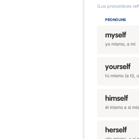
(Los pronombres ref
PRONOUNS
myself
yo mismo, a mí
yourself
tú mismo (a tí),
himself
él mismo a sí mi
herself
ella misma, a sí