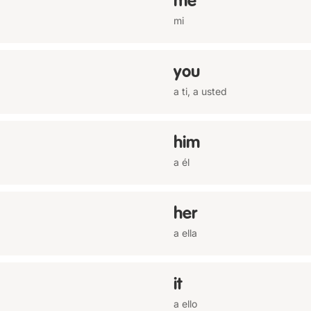
me
mi
you
a ti, a usted
him
a él
her
a ella
it
a ello