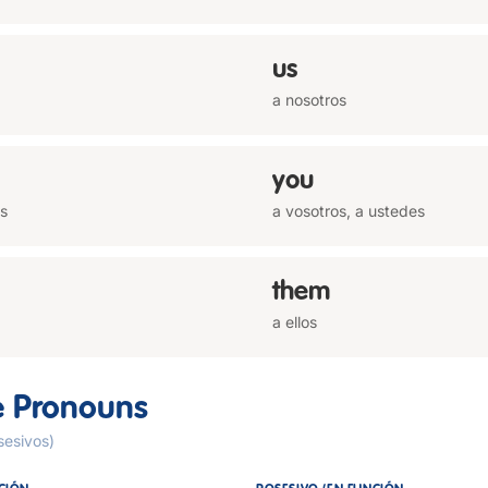
us
a nosotros
you
es
a vosotros, a ustedes
them
a ellos
e Pronouns
sesivos)