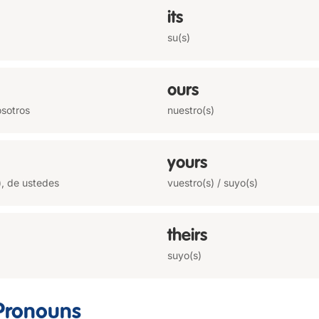
its
su(s)
ours
osotros
nuestro(s)
yours
), de ustedes
vuestro(s) / suyo(s)
theirs
suyo(s)
 Pronouns