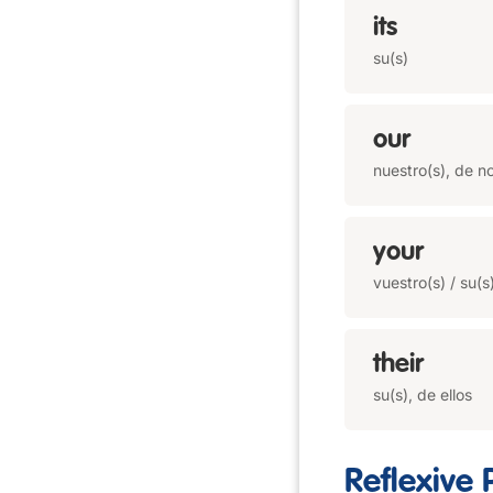
its
su(s)
our
nuestro(s), de n
your
vuestro(s) / su(s
their
su(s), de ellos
Reflexive