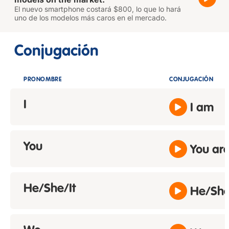
El nuevo smartphone costará $800, lo que lo hará
uno de los modelos más caros en el mercado.
Conjugación
PRONOMBRE
CONJUGACIÓN
I
I am
You
You ar
He/She/It
He/She/