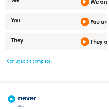
We
We are
You
You ar
They
They a
Conjugación completa.
never
adverbio