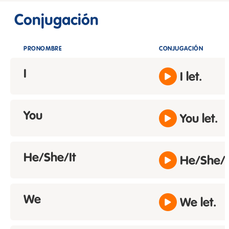
Conjugación
PRONOMBRE
CONJUGACIÓN
I
I let.
You
You let.
He/She/It
He/She/It
We
We let.