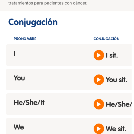
tratamientos para pacientes con cáncer.
Conjugación
PRONOMBRE
CONJUGACIÓN
I
I sit.
You
You sit.
He/She/It
He/She/It
We
We sit.