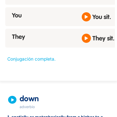
You
You sit.
They
They sit.
Conjugación completa.
down
adverbio