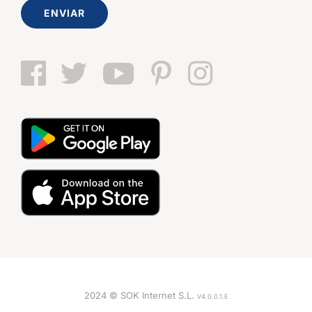
ENVIAR
2024 © SOK Internet S.L.
V4.0.0.1.E