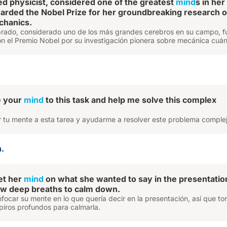
 physicist, considered one of the greatest
mind
s in her
warded the Nobel Prize for her groundbreaking research 
hanics.
mbrado, considerado uno de los más grandes cerebros en su campo, f
n el Premio Nobel por su investigación pionera sobre mecánica cuán
e your
mind
to this task and help me solve this complex
 tu mente a esta tarea y ayudarme a resolver este problema comple
n.
et her
mind
on what she wanted to say in the presentatio
ew deep breaths to calm down.
nfocar su mente en lo que quería decir en la presentación, así que t
piros profundos para calmarla.