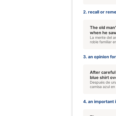
2. recall or re
The old man
when he saw t
La mente del an
roble familiar en
3. an opinion f
After carefu
blue shirt ov
Después de una
camisa azul en l
4. an important i