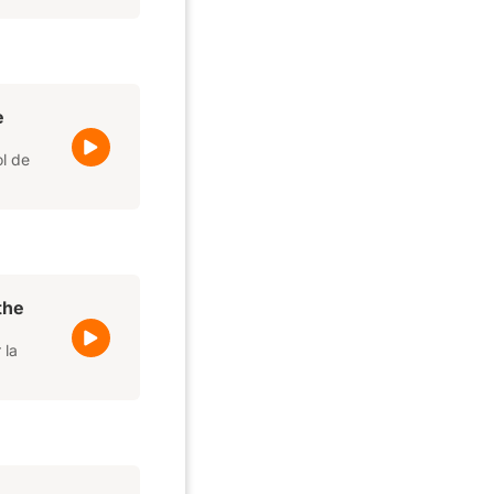
e
ol de
the
 la