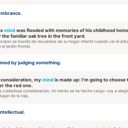
membrance.
's
mind
was flooded with memories of his childhood hom
he familiar oak tree in the front yard.
ciano se inundó de recuerdos de su hogar infantil cuando vio el árb
 el jardín frontal.
ormed by judging something.
l consideration, my
mind
is made up: I'm going to choose 
er the red one.
 cuidadosa consideración, mi mente se ha hecho cargo: voy a elegir
ugar de la roja.
ntellectual.