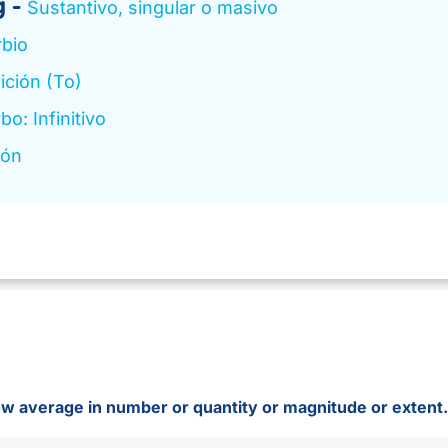
g
Sustantivo, singular o masivo
bio
ición (To)
bo: Infinitivo
ión
low average in number or quantity or magnitude or extent.