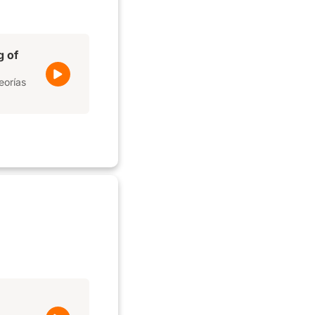
g of
eorías
e