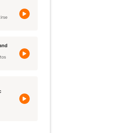
irse
 and
stos
c