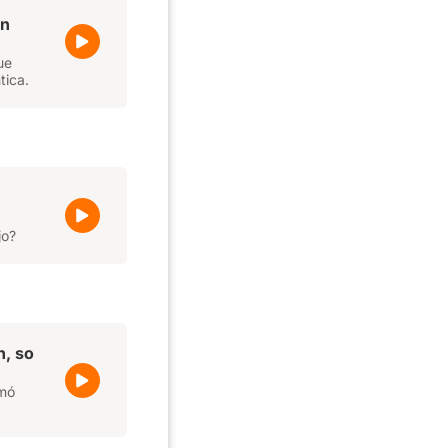
on
ue
tica.
jo?
n, so
omó