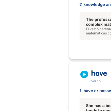
7. knowledge and 
The profess
complex math
El vasto cerebr
matemáticas co
have
verbo
1. have or posse
She has a bea
tends to ev