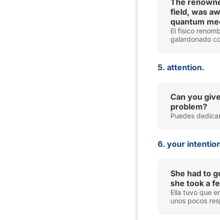
The renowned
field, was a
quantum mec
El físico reno
galardonado co
5. attention.
Can you giv
problem?
Puedes dedicar
6. your intentio
She had to g
she took a f
Ella tuvo que e
unos pocos res