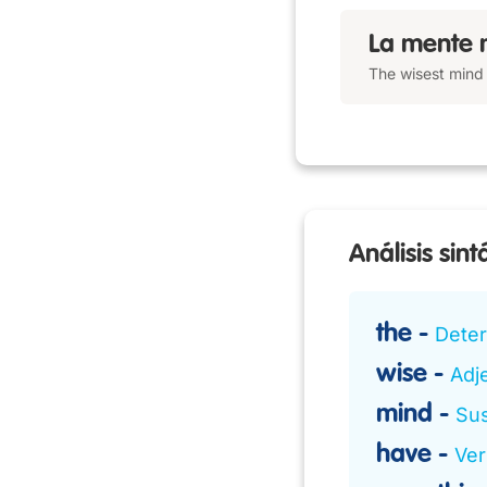
La mente 
The wisest mind 
Análisis sint
the
Dete
wise
Adje
mind
Sus
have
Ver