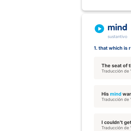
mind
sustantivo
1. that which is
The seat of t
Traducción de '
His
mind
wan
Traducción de 
I couldn't g
Traducción de '