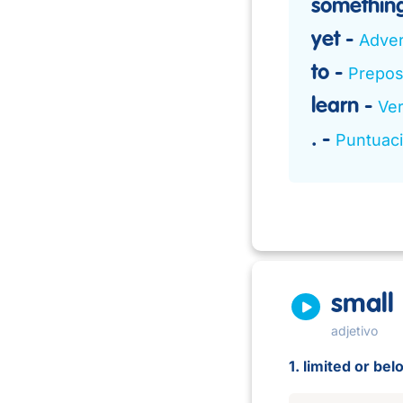
somethin
yet
Adver
to
Prepos
learn
Ver
.
Puntuac
small
adjetivo
1. limited or be