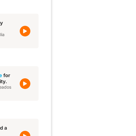
ly
lia
e
for
ty.
leados
d a