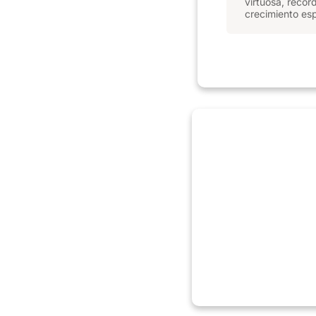
virtuosa, recor
crecimiento espi