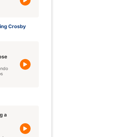
Bing Crosby
ose
endo
os
ng a