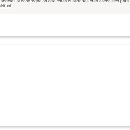
dándoles al congregación que estas cualidades eran esenciales para 
ritual.