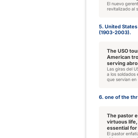
El nuevo geren
revitalizado al 
5. United State
(1903-2003).
The USO tour
American tro
serving abro
Las giras del 
a los soldados 
que servían en 
6. one of the th
The pastor e
virtuous lif
essential for
El pastor enfati