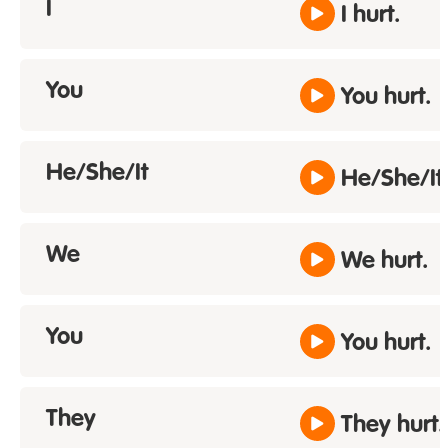
I
I hurt.
You
You hurt.
He/She/It
He/She/It 
We
We hurt.
You
You hurt.
They
They hurt.