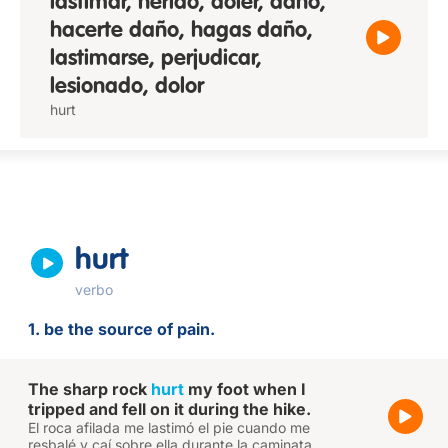
lastimar, herido, doler, daño,
hacerte daño, hagas daño,
lastimarse, perjudicar,
lesionado, dolor
hurt
hurt
verbo
1. be the source of pain.
The sharp rock
hurt
my foot when I
tripped and fell on it during the hike.
El roca afilada me lastimó el pie cuando me
resbalé y caí sobre ella durante la caminata.