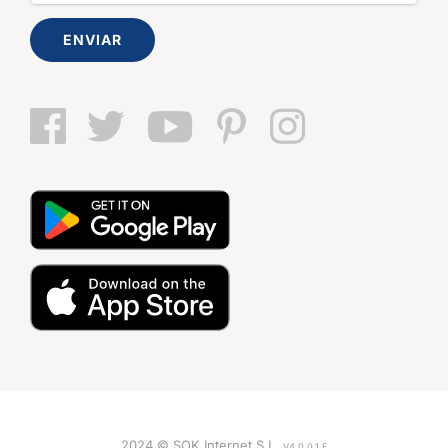
ENVIAR
2024 © SOK Internet S.L.
V4.0.0.1.E