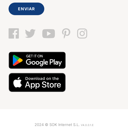
ENVIAR
2024 © SOK Internet S.L.
V4.0.0.1.E