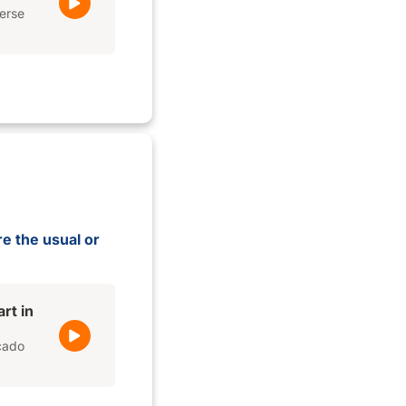
nerse
re the usual or
rt in
cado