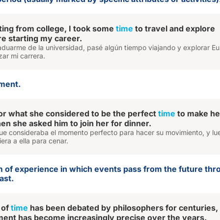
ting from college, I took some
time
to travel and explore
e starting my career.
duarme de la universidad, pasé algún tiempo viajando y explorar E
ar mi carrera.
oment.
or what she considered to be the perfect
time
to make he
en she asked him to join her for dinner.
que consideraba el momento perfecto para hacer su movimiento, y lu
iera a ella para cenar.
m of experience in which events pass from the future thr
ast.
 of
time
has been debated by philosophers for centuries,
ent has become increasingly precise over the years.