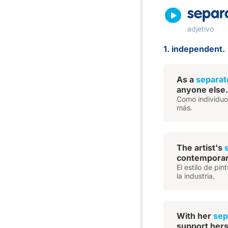
separ
adjetivo
1. independent.
As a
separat
anyone else.
Como individuo 
más.
The artist's
contemporary
El estilo de pi
la industria.
With her
sep
support hers