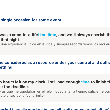
r single occasion for some event.
was a once-in-a-life
time
time
, and we'll always cherish t
that night.
e una experiencia única en la vida y siempre recordaremos los recue
ime considered as a resource under your control and suffic
ething.
 hours left on my clock, I still had enough
time
to finish 
re the deadline.
ras que me quedaban en el reloj, todavía tenía tiempo suficiente pa
cto antes de la fecha límite.
period (usually marked by specific attributes or activities)