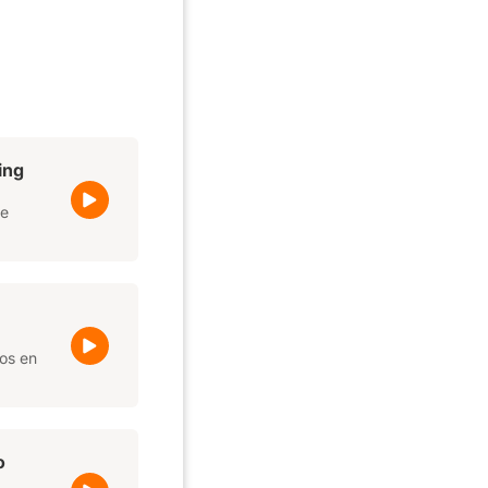
ing
ie
eos en
o