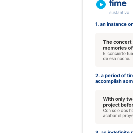
time
sustantivo
1. an instance o
The concert 
memories of 
El concierto fu
de esa noche.
2. a period of t
accomplish som
With only two
project befo
Con solo dos ho
acabar el proye
3. an indefinite 