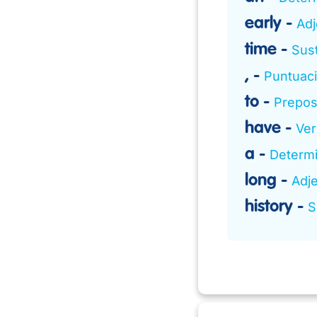
early
Adj
time
Sust
,
Puntuac
to
Prepos
have
Ver
a
Determ
long
Adje
history
S