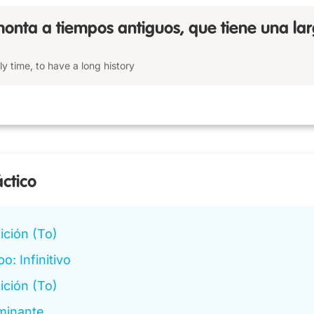
onta a tiempos antiguos, que tiene una la
ly time, to have a long history
áctico
ición (To)
o: Infinitivo
ición (To)
minante