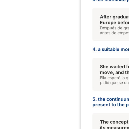
After gradua
Europe befor
Después de gra
antes de empez
4. a suitable m
She waited f
move, and th
Ella esperó lo 
pidió que se un
5. the continuu
present to the p
The concept
its measurem