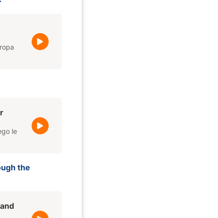
uropa
r
ego le
ough the
 and