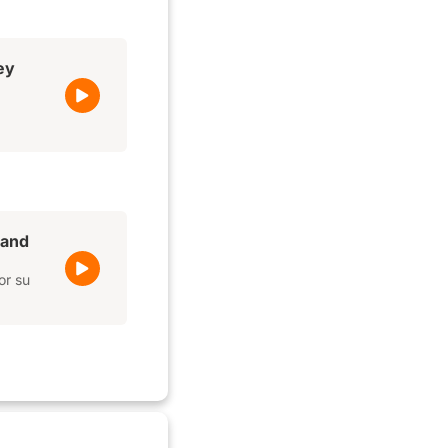
ey
tand
or su