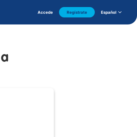
Accede
Regístrate
Español
 a