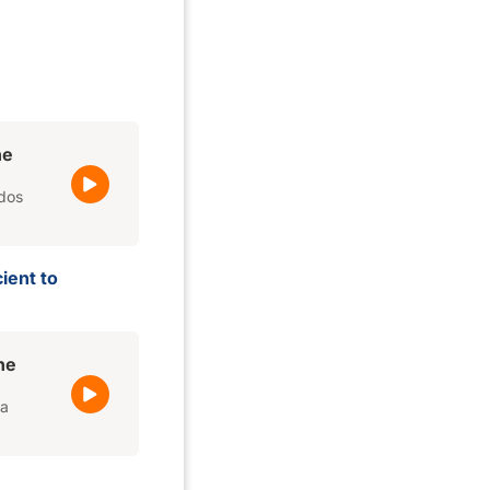
he
rdos
ient to
the
ra
.