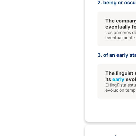
2. being or occu
The compan
eventually f
Los primeros d
eventualmente 
3. of an early s
The linguist 
its
early
evol
El lingüista es
evolución tempr