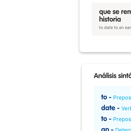
que se rem
historia
to date to an ear
Análisis sint
to
Prepos
date
Verb
to
Prepos
an
Deter