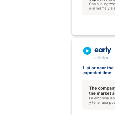
Con sus ingreso
a sí misma y a 
early
adjetivo
1. at or near th
expected time.
The company
the market a
La empresa lan
y tener una pos