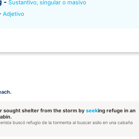
g
Sustantivo, singular o masivo
Adjetivo
reach.
er sought shelter from the storm by
seek
ing refuge in an
abin.
erista buscó refugio de la tormenta al buscar asilo en una cabaña