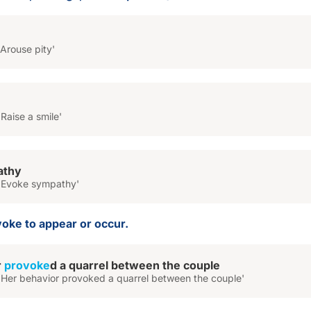
Arouse pity'
e
Raise a smile'
athy
'Evoke sympathy'
voke to appear or occur.
r
provoke
d a quarrel between the couple
'Her behavior provoked a quarrel between the couple'