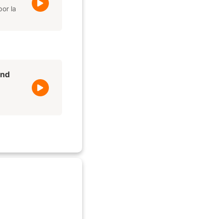
or la
and