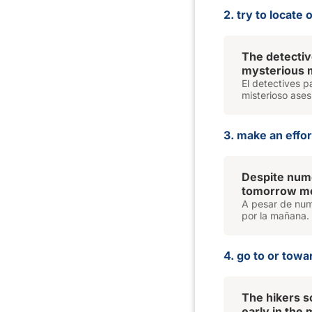
2. try to locate 
The detecti
mysterious 
El detectives p
misterioso ases
3. make an effor
Despite nume
tomorrow mo
A pesar de num
por la mañana.
4. go to or towa
The hikers s
early in the