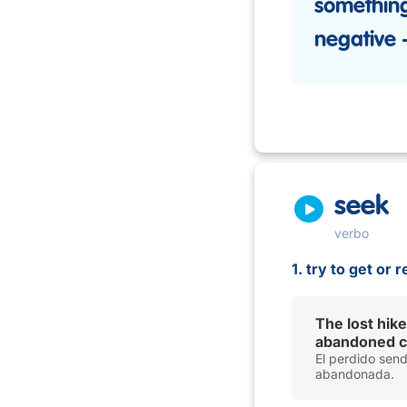
somethin
negative
seek
verbo
1. try to get or 
The lost hik
abandoned c
El perdido send
abandonada.