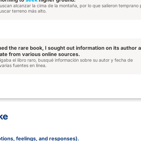
scan alcanzar la cima de la montaña, por lo que salieron temprano p
scar terreno más alto.
hed the rare book, I sought out information on its author 
date from various online sources.
igaba el libro raro, busqué información sobre su autor y fecha de
varias fuentes en línea.
ke
motions, feelings, and responses).