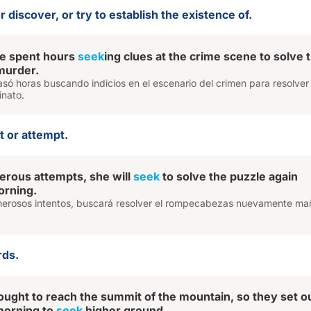
or discover, or try to establish the existence of.
ve spent hours
seek
ing clues at the crime scene to solve 
murder.
asó horas buscando indicios en el escenario del crimen para resolver 
inato.
t or attempt.
rous attempts, she will
seek
to solve the puzzle again
rning.
erosos intentos, buscará resolver el rompecabezas nuevamente m
rds.
ought to reach the summit of the mountain, so they set o
 morning to
seek
higher ground.