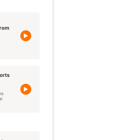
from
forts
os
al