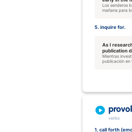
Los senderos bu
mañana para bu
5. inquire for.
As I researc
publication 
Mientras invest
publicación en 
provo
verbo
1. call forth (e