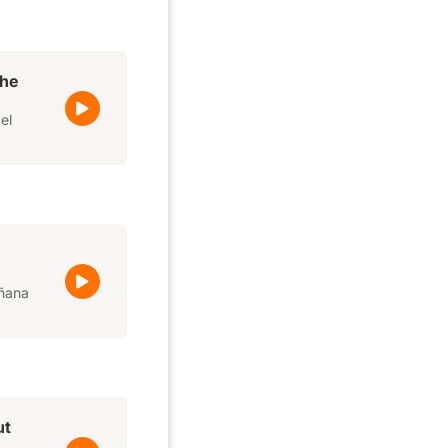
the
el
añana
ut