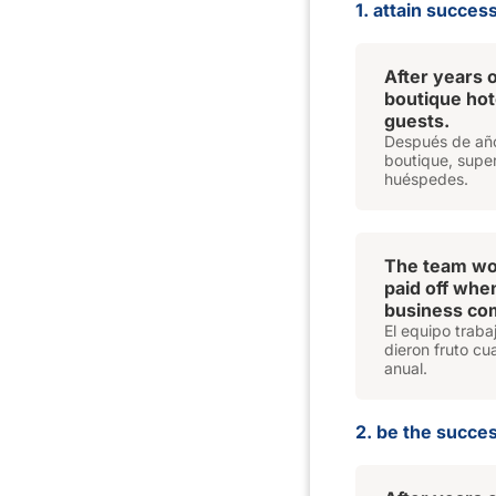
1. attain succes
After years o
boutique hot
guests.
Después de años
boutique, super
huéspedes.
The team work
paid off whe
business com
El equipo trab
dieron fruto cu
anual.
2. be the succes