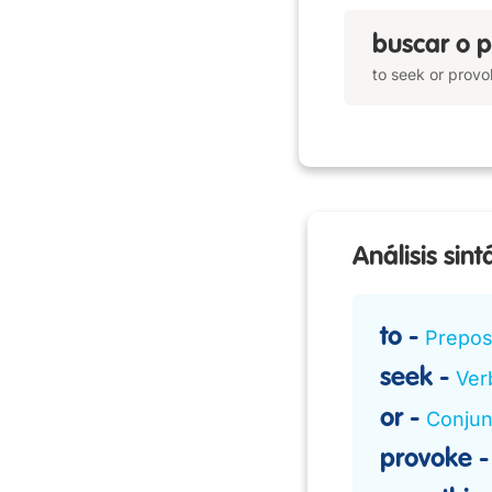
buscar o p
to seek or prov
Análisis sint
to
Prepos
seek
Verb
or
Conjun
provoke