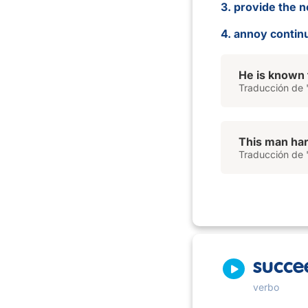
3. provide the n
4. annoy continu
He is known 
Traducción de '
This man ha
Traducción de 
succe
verbo