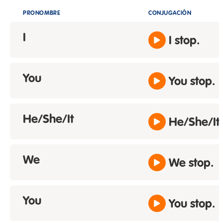
PRONOMBRE
CONJUGACIÓN
I
I stop.
You
You stop.
He/She/It
He/She/It 
We
We stop.
You
You stop.