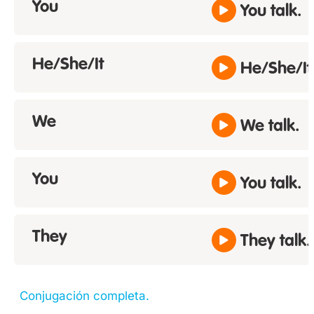
You
You talk.
He/She/It
He/She/It 
We
We talk.
You
You talk.
They
They talk.
Conjugación completa.