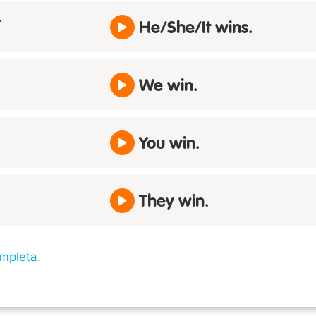
t
He/She/It wins.
We win.
You win.
They win.
mpleta.