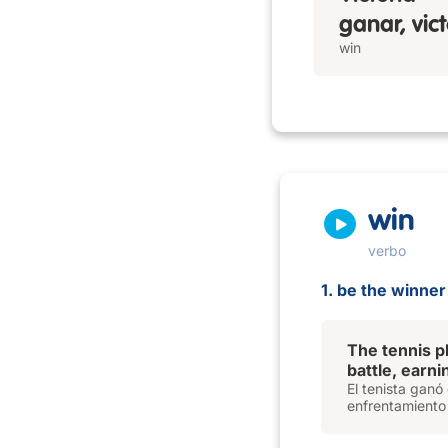
ganar, vic
win
win
verbo
1. be the winner
The tennis p
battle, earni
El tenista gan
enfrentamiento 