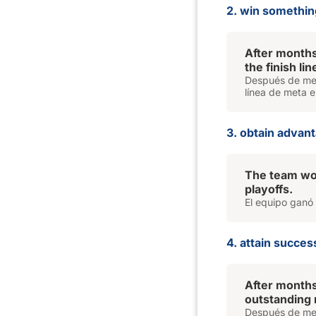
2. win somethin
After months
the finish line
Después de mes
línea de meta e
3. obtain advant
The team won
playoffs.
El equipo ganó v
4. attain succes
After months
outstanding r
Después de mese