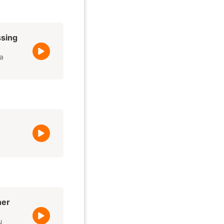
ssing
la
her
u