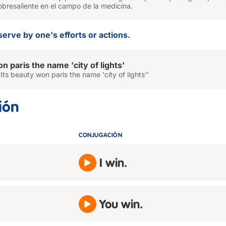
obresaliente en el campo de la medicina.
serve by one's efforts or actions.
n paris the name 'city of lights'
Its beauty won paris the name 'city of lights''
ión
CONJUGACIÓN
I win.
You win.