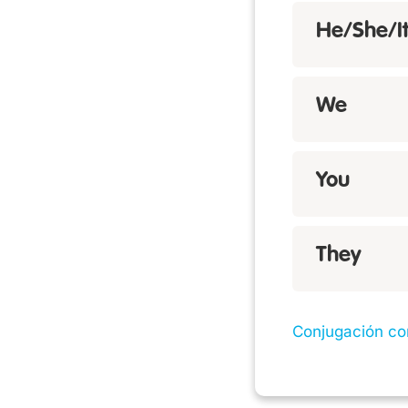
He/She/I
We
You
They
Conjugación co