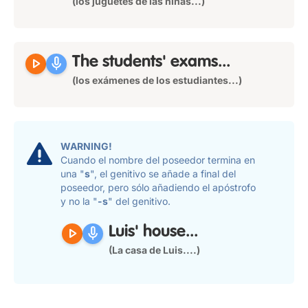
(los juguetes de las niñas...)
play_arrow
mic
The
students'
exams...
(los exámenes de los estudiantes...)
WARNING!
Cuando el nombre del poseedor termina en
una "
s
", el genitivo se añade a final del
poseedor, pero sólo añadiendo el apóstrofo
y no la "
-s
" del genitivo.
play_arrow
mic
Luis'
house...
(La casa de Luis....)