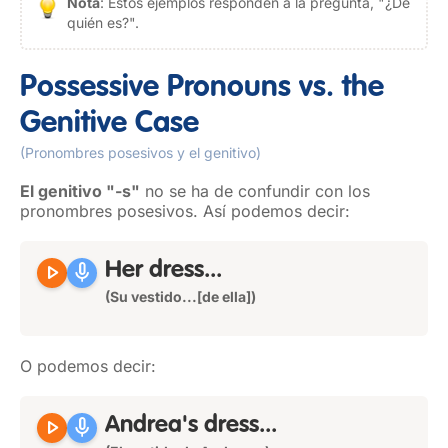
Nota
: Estos ejemplos responden a la pregunta, "¿De
quién es?".
Possessive Pronouns vs. the
Genitive Case
(Pronombres posesivos y el genitivo)
El genitivo "-s"
no se ha de confundir con los
pronombres posesivos. Así podemos decir:
play_arrow
mic
Her
dress...
(Su vestido...[de ella])
O podemos decir:
play_arrow
mic
Andrea's
dress...