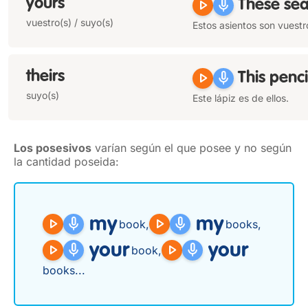
yours
play_arrow
mic
These sea
vuestro(s) / suyo(s)
Estos asientos son vuestr
theirs
play_arrow
mic
This penci
suyo(s)
Este lápiz es de ellos.
Los posesivos
varían según el que posee y no según
la cantidad poseida:
play_arrow
mic
my
play_arrow
mic
my
book,
books,
play_arrow
mic
your
play_arrow
mic
your
book,
books...