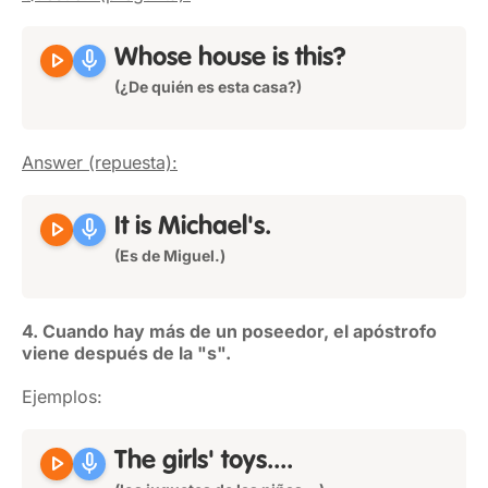
play_arrow
mic
Whose house is this?
(¿De quién es esta casa?)
Answer (repuesta):
play_arrow
mic
It is
Michael's
.
(Es de Miguel.)
4. Cuando hay más de un poseedor, el apóstrofo
viene después de la "s".
Ejemplos:
play_arrow
mic
The
girls'
toys....