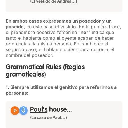
(El vestido de Andrea...)
En ambos casos expresamos un poseedor y un
poseído
, en este caso el vestido. En la primera frase,
el pronombre posesivo femenino "
her
" indica que
tanto el hablante como el oyente acaban de hacer
referencia a la misma persona. En cambio en el
segundo caso, el hablante quiere dar a conocer el
nombre del poseedor.
Grammatical Rules
(Reglas
gramaticales)
1. Siempre utilizamos el genitivo para referirnos
a
personas
:
play_arrow
mic
Paul's
house...
(La casa de Paul...)