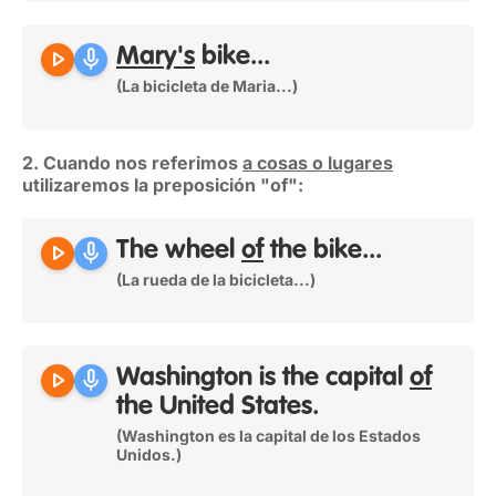
play_arrow
mic
Mary's
bike...
(La bicicleta de Maria...)
2. Cuando nos referimos
a cosas o lugares
utilizaremos la preposición "of":
play_arrow
mic
The wheel
of
the bike...
(La rueda de la bicicleta...)
play_arrow
mic
Washington is the capital
of
the United States.
(Washington es la capital de los Estados
Unidos.)