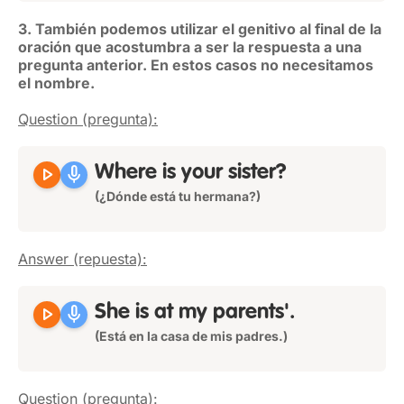
3. También podemos utilizar el genitivo al final de la
oración que acostumbra a ser la respuesta a una
pregunta anterior. En estos casos no necesitamos
el nombre.
Question (pregunta):
play_arrow
mic
Where is
your
sister?
(¿Dónde está tu hermana?)
Answer (repuesta):
play_arrow
mic
She is at my
parents'
.
(Está en la casa de mis padres.)
Question (pregunta):