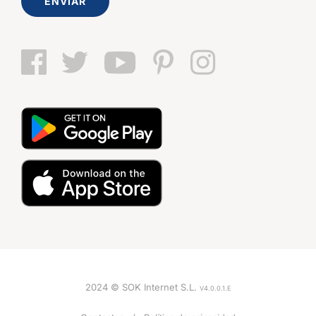
ENVIAR
2024 © SOK Internet S.L.
V4.0.0.1.E