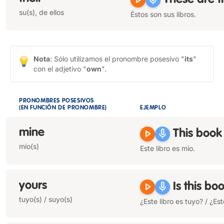
play_arrow
mic
These are
t
su(s), de ellos
Éstos son sus libros.
Nota
: Sólo utilizamos el pronombre posesivo "
its
"
con el adjetivo "
own
".
PRONOMBRES POSESIVOS
(EN FUNCIÓN DE PRONOMBRE)
EJEMPLO
mine
play_arrow
mic
This book
mío(s)
Este libro es mío.
yours
play_arrow
mic
Is this bo
tuyo(s) / suyo(s)
¿Este libro es tuyo? / ¿Est