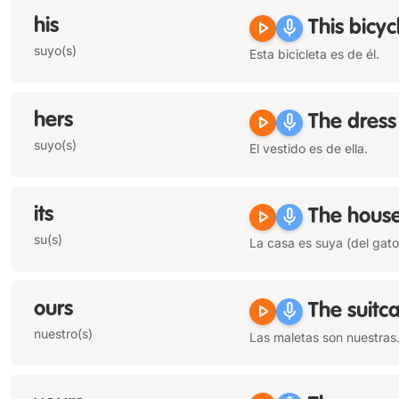
his
play_arrow
mic
This bicyc
suyo(s)
Esta bicicleta es de él.
hers
play_arrow
mic
The dress
suyo(s)
El vestido es de ella.
its
play_arrow
mic
The house
su(s)
La casa es suya (del gato
ours
play_arrow
mic
The suitc
nuestro(s)
Las maletas son nuestras