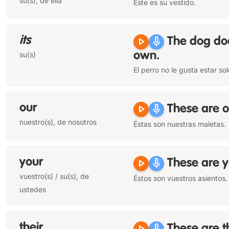
su(s), de ella
Éste es su vestido.
its
play_arrow
mic
The dog doe
su(s)
own
.
El perro no le gusta estar sol
our
play_arrow
mic
These are
o
nuestro(s), de nosotros
Éstas son nuestras maletas.
your
play_arrow
mic
These are
y
vuestro(s) / su(s), de
Éstos son vuestros asientos. 
ustedes
their