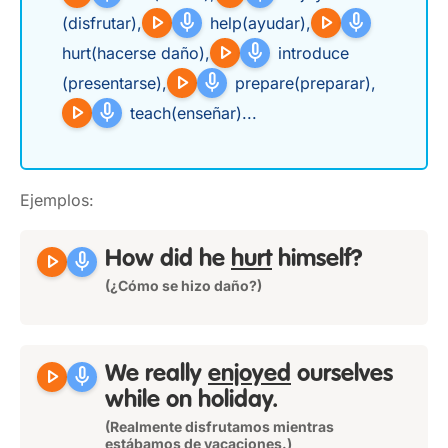
play_arrow
mic
play_arrow
mic
(disfrutar)
,
help
(ayudar)
,
play_arrow
mic
hurt
(hacerse daño)
,
introduce
play_arrow
mic
(presentarse)
,
prepare
(preparar)
,
play_arrow
mic
teach
(enseñar)
...
Ejemplos:
play_arrow
mic
How did he
hurt
himself
?
(¿Cómo se hizo daño?)
play_arrow
mic
We really
enjoyed
ourselves
while on holiday.
(Realmente disfrutamos mientras
estábamos de vacaciones.)