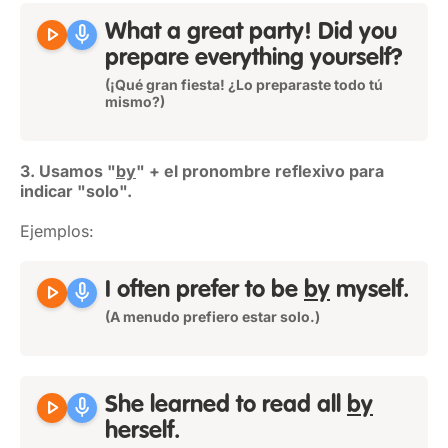
play_arrow
mic
What a great party! Did you
prepare everything
yourself
?
(¡Qué gran fiesta! ¿Lo preparaste todo tú
mismo?)
3. Usamos "
by
" + el pronombre reflexivo para
indicar "solo".
Ejemplos:
play_arrow
mic
I often prefer to be
by
myself
.
(A menudo prefiero estar solo.)
play_arrow
mic
She learned to read all
by
herself
.