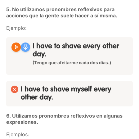
5. No utilizamos pronombres reflexivos para
acciones que la gente suele hacer a sí misma.
Ejemplo:
play_arrow
mic
I have to shave every other
day.
(Tengo que afeitarme cada dos días.)
I have to shave myself every
other day.
6. Utilizamos pronombres reflexivos en algunas
expresiones.
Ejemplos: