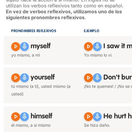
utilizan los verbos reflexivos tanto como en español.
En vez de verbos reflexivos, utilizamos uno de los
siguientes pronombres reflexivos
.
PRONOMBRES REFLEXIVOS
EJEMPLO
play_arrow
mic
play_arrow
mic
myself
I saw it
m
yo mismo, a mí
Yo mismo lo vi.
play_arrow
mic
play_arrow
mic
yourself
Don't bu
tú mismo (a tí), usted mismo (a
¡No te quemes! / ¡No se
usted)
play_arrow
mic
play_arrow
mic
himself
He hurt
h
él mismo, a sí mismo
Se hizo daño.