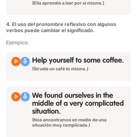
(Ella aprendió a leer por sí misma.)
4. El uso del pronombre reflexivo con algunos
verbos puede cambiar el significado.
Ejemplos:
play_arrow
mic
Help
yourself
to some coffee.
(Sírvete un café tú mismo.)
play_arrow
mic
We found
ourselves
in the
middle of a very complicated
situation.
(Nos encontramos en medio de una
situación muy complicada.)