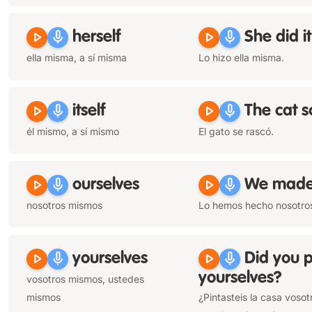
play_arrow
mic
play_arrow
mic
herself
She did i
ella misma, a sí misma
Lo hizo ella misma.
play_arrow
mic
play_arrow
mic
itself
The cat 
él mismo, a sí mismo
El gato se rascó.
play_arrow
mic
play_arrow
mic
ourselves
We made
nosotros mismos
Lo hemos hecho nosotro
play_arrow
mic
play_arrow
mic
yourselves
Did you p
yourselves
?
vosotros mismos, ustedes
mismos
¿Pintasteis la casa vosot