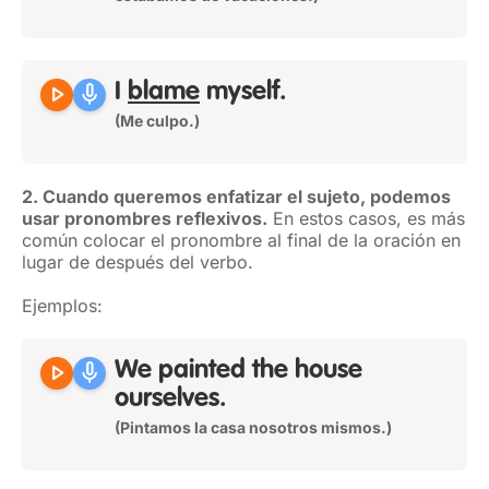
play_arrow
mic
I
blame
myself
.
(Me culpo.)
2. Cuando queremos enfatizar el sujeto, podemos
usar pronombres reflexivos.
En estos casos, es más
común colocar el pronombre al final de la oración en
lugar de después del verbo.
Ejemplos:
play_arrow
mic
We painted the house
ourselves
.
(Pintamos la casa nosotros mismos.)