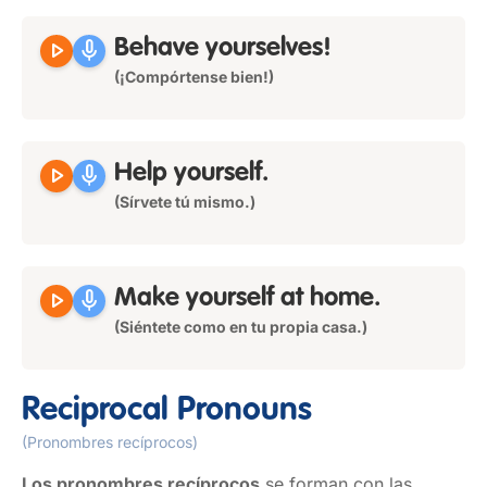
play_arrow
mic
Behave
yourselves
!
(¡Compórtense bien!)
play_arrow
mic
Help
yourself
.
(Sírvete tú mismo.)
play_arrow
mic
Make
yourself
at home.
(Siéntete como en tu propia casa.)
Reciprocal Pronouns
(Pronombres recíprocos)
Los pronombres recíprocos
se forman con las