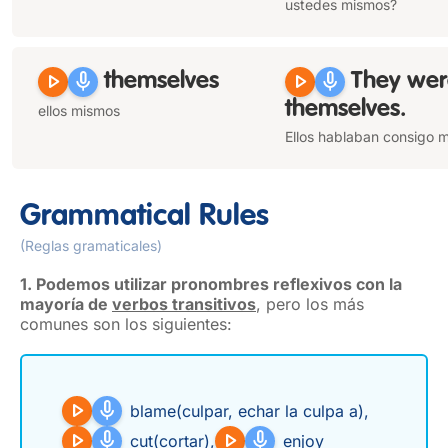
ustedes mismos?
play_arrow
mic
play_arrow
mic
themselves
They wer
themselves
.
ellos mismos
Ellos hablaban consigo 
Grammatical Rules
(Reglas gramaticales)
1. Podemos utilizar pronombres reflexivos con la
mayoría de
verbos transitivos
, pero los más
comunes son los siguientes:
play_arrow
mic
blame
(culpar, echar la culpa a)
,
play_arrow
mic
play_arrow
mic
cut
(cortar)
,
enjoy