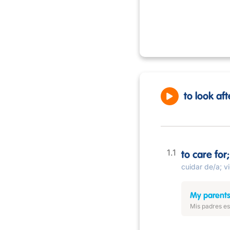
to look aft
to care for
cuidar de/a; v
My parents 
Mis padres es