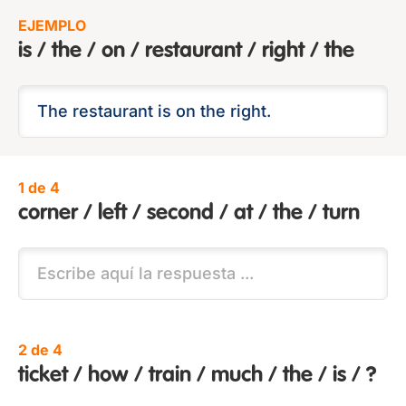
EJEMPLO
is / the / on / restaurant / right / the
1 de 4
corner / left / second / at / the / turn
2 de 4
ticket / how / train / much / the / is / ?