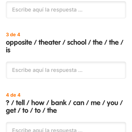
3 de 4
opposite / theater / school / the / the /
is
4 de 4
? / tell / how / bank / can / me / you /
get / to / to / the