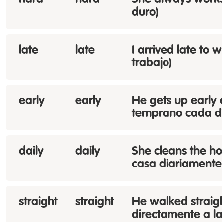
hard
hard
She always works 
duro)
late
late
I arrived late to 
trabajo)
early
early
He gets up early e
temprano cada d
daily
daily
She cleans the hou
casa diariamente
straight
straight
He walked straigh
directamente a la