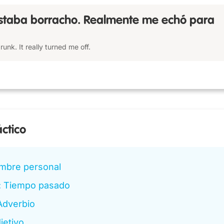
staba borracho. Realmente me echó para
unk. It really turned me off.
áctico
mbre personal
: Tiempo pasado
Adverbio
jetivo