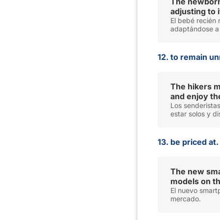
The newborn 
adjusting to 
El bebé recién 
adaptándose a 
12. to remain un
The hikers 
and enjoy th
Los senderistas
estar solos y d
13. be priced at.
The new sma
models on t
El nuevo smart
mercado.