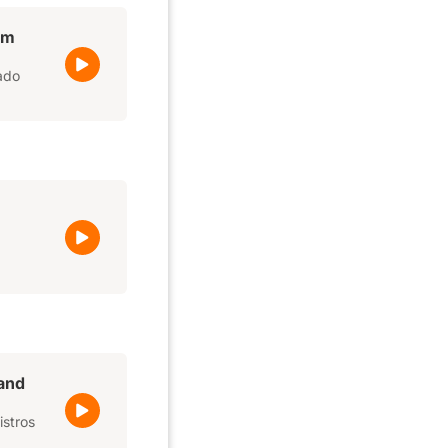
lm
lado
and
istros