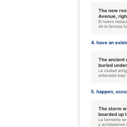
The new rest
Avenue, right
El nuevo restau
de la famosa fu
4. have an exist
The ancient c
buried under
La ciudad antig
enterrada bajo 
5. happen, occur
The storm w
boarded up 
La tormenta se
y acristalamos 