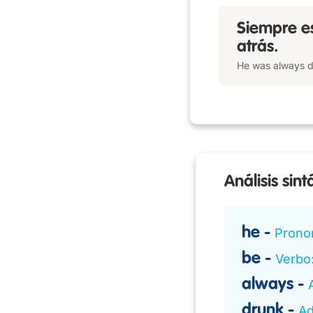
Siempre e
atrás.
He was always dr
Análisis sint
he
Prono
be
Verbo
always
drunk
Ad