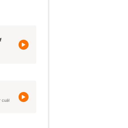
f
 cuál