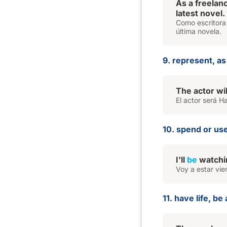
As a freelan
latest novel.
Como escritora 
última novela.
9. represent, as
The actor wi
El actor será 
10. spend or use
I'll
be
watchin
Voy a estar vie
11. have life, be 