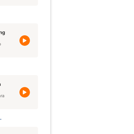
ing
o
h
ara
.