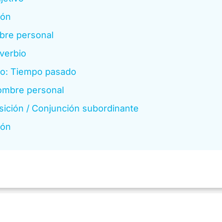
ión
re personal
verbio
o: Tiempo pasado
ombre personal
sición / Conjunción subordinante
ión