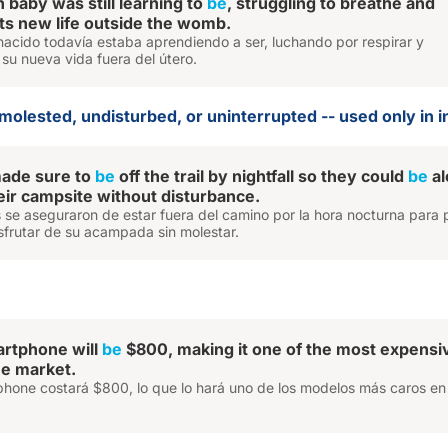
baby was still learning to
be
, struggling to breathe and
its new life outside the womb.
nacido todavía estaba aprendiendo a ser, luchando por respirar y
su nueva vida fuera del útero.
molested, undisturbed, or uninterrupted -- used only in in
made sure to
be
off the trail by nightfall so they could
be
al
eir campsite without disturbance.
 se aseguraron de estar fuera del camino por la hora nocturna para
isfrutar de su acampada sin molestar.
rtphone will
be
$800, making it one of the most expensi
he market.
phone costará $800, lo que lo hará uno de los modelos más caros en 