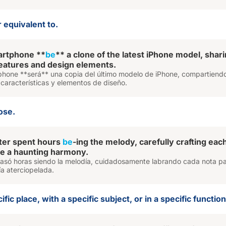
r equivalent to.
rtphone **
be
** a clone of the latest iPhone model, shar
features and design elements.
phone **será** una copia del último modelo de iPhone, compartiend
características y elementos de diseño.
ose.
ter spent hours
be
-ing the melody, carefully crafting eac
te a haunting harmony.
pasó horas siendo la melodía, cuidadosamente labrando cada nota p
a aterciopelada.
ific place, with a specific subject, or in a specific function