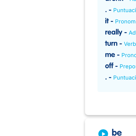
.
Puntuac
it
Pronomb
really
Ad
turn
Verb
me
Pron
off
Prepo
.
Puntuac
be