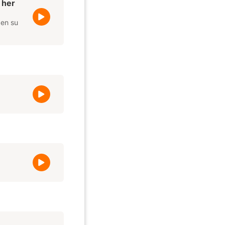
 her
 en su