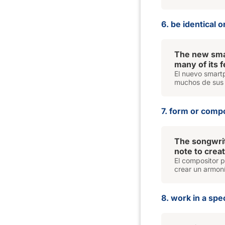
6. be identical o
The new sma
many of its 
El nuevo smart
muchos de sus 
7. form or comp
The songwri
note to crea
El compositor 
crear un armoní
8. work in a spec