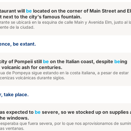
aurant will
be
located on the corner of Main Street and E
 next to the city's famous fountain.
rante se ubicará en la esquina de calle Main y Avenida Elm, justo al 
ente de la ciudad.
ence, be extant.
ity of Pompeii still
be
on the Italian coast, despite
be
ing
 volcanic ash for centuries.
ua de Pompeya sigue estando en la costa italiana, a pesar de estar
cenizas volcánicas durante siglos.
, take place.
as expected to
be
severe, so we stocked up on supplies 
the windows.
 esperaba que fuera severa, por lo que nos aprovisionamos de sumin
las ventanas.