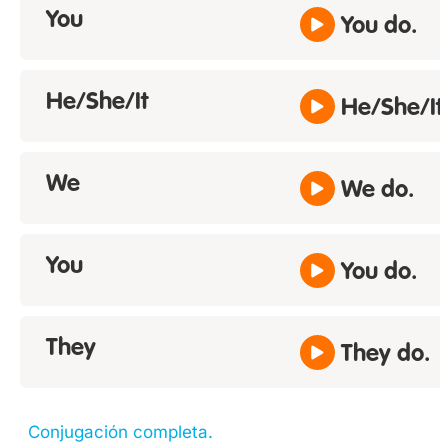
You
You do.
He/She/It
He/She/It
We
We do.
You
You do.
They
They do.
Conjugación completa.