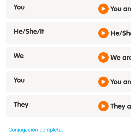
You
You ar
He/She/It
He/She/
We
We are
You
You ar
They
They a
Conjugación completa.