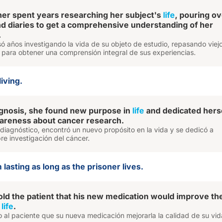
er spent years researching her subject's
life
, pouring o
and diaries to get a comprehensive understanding of her
.
ó años investigando la vida de su objeto de estudio, repasando viej
s para obtener una comprensión integral de sus experiencias.
living.
agnosis, she found new purpose in
life
and dedicated hers
wareness about cancer research.
diagnóstico, encontró un nuevo propósito en la vida y se dedicó a
re investigación del cáncer.
 lasting as long as the prisoner lives.
old the patient that his new medication would improve th
s
life
.
jo al paciente que su nueva medicación mejorarla la calidad de su vid