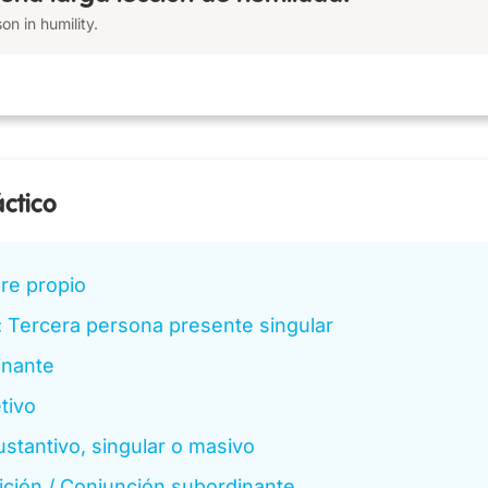
son in humility.
áctico
e propio
 Tercera persona presente singular
inante
tivo
ustantivo, singular o masivo
ición / Conjunción subordinante