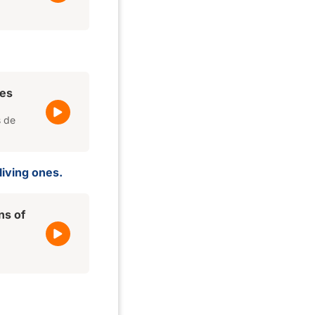
ies
s de
living ones.
ns of