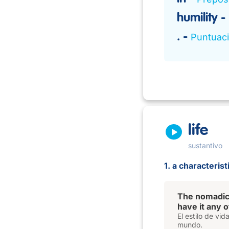
humility
.
Puntuac
life
sustantivo
1. a characterist
The nomadi
have it any 
El estilo de vi
mundo.