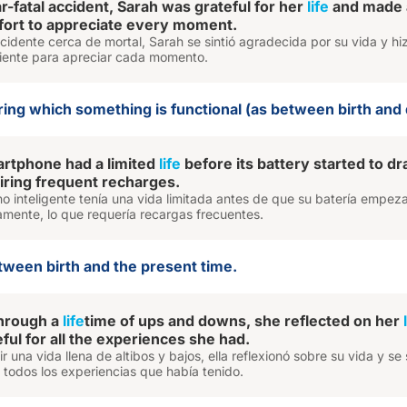
r-fatal accident, Sarah was grateful for her
life
and made 
fort to appreciate every moment.
idente cerca de mortal, Sarah se sintió agradecida por su vida y hi
iente para apreciar cada momento.
ring which something is functional (as between birth and 
rtphone had a limited
life
before its battery started to dr
uiring frequent recharges.
no inteligente tenía una vida limitada antes de que su batería empez
amente, lo que requería recargas frecuentes.
tween birth and the present time.
through a
life
time of ups and downs, she reflected on her
eful for all the experiences she had.
 una vida llena de altibos y bajos, ella reflexionó sobre su vida y se 
todos los experiencias que había tenido.