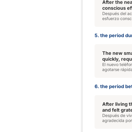
After the nea
conscious ef
Después del acc
esfuerzo consc
5. the period du
The new sma
quickly, req
El nuevo teléfo
agotarse rápid
6. the period be
After living 
and felt grat
Después de vivir
agradecida por 