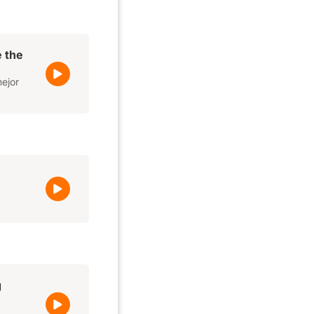
e the
ejor
g