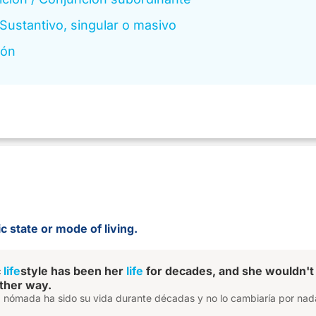
Sustantivo, singular o masivo
ión
ic state or mode of living.
c
life
style has been her
life
for decades, and she wouldn't
other way.
da nómada ha sido su vida durante décadas y no lo cambiaría por nad