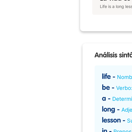
Life is a long les
Análisis sint
life
Nombr
be
Verbo:
a
Determ
long
Adje
lesson
S
in
Prepos