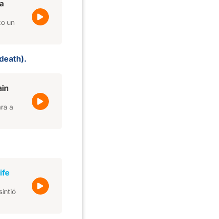
a
zo un
death).
ain
ara a
life
sintió