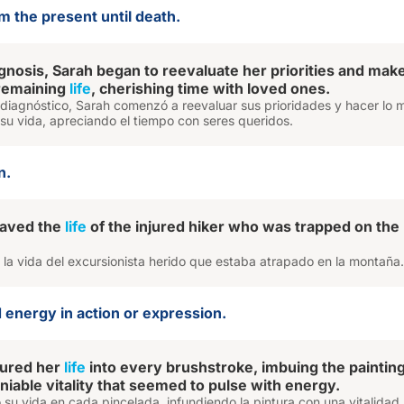
om the present until death.
agnosis, Sarah began to reevaluate her priorities and mak
 remaining
life
, cherishing time with loved ones.
diagnóstico, Sarah comenzó a reevaluar sus prioridades y hacer lo m
 su vida, apreciando el tiempo con seres queridos.
n.
saved the
life
of the injured hiker who was trapped on the
 la vida del excursionista herido que estaba atrapado en la montaña.
 energy in action or expression.
oured her
life
into every brushstroke, imbuing the paintin
niable vitality that seemed to pulse with energy.
ió su vida en cada pincelada, infundiendo la pintura con una vitalidad