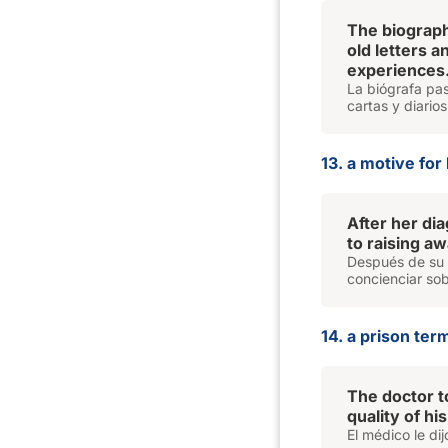
The biograph
old letters 
experiences
La biógrafa pas
cartas y diario
13. a motive for 
After her di
to raising a
Después de su 
concienciar sob
14. a prison term
The doctor t
quality of hi
El médico le di