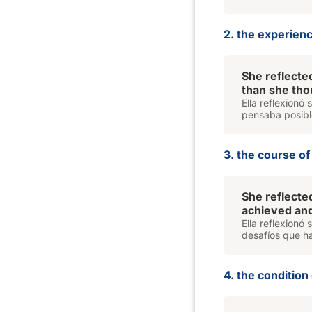
2. the experienc
She reflecte
than she tho
Ella reflexionó
pensaba posibl
3. the course of
She reflecte
achieved an
Ella reflexionó
desafíos que h
4. the condition 