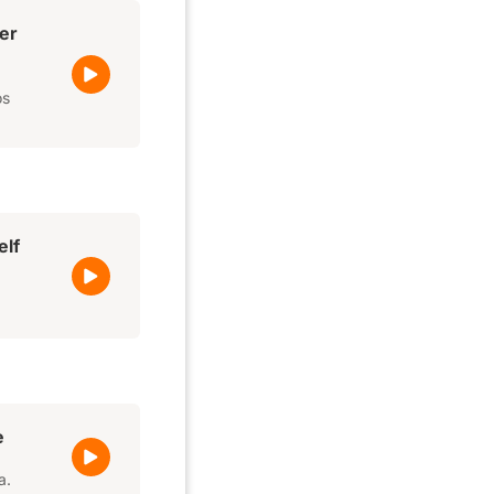
ver
os
elf
e
a.