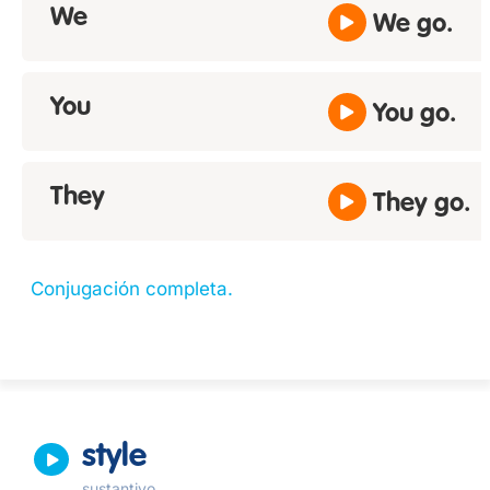
We
We go.
You
You go.
They
They go.
Conjugación completa.
style
sustantivo