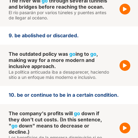
The river will
go
through several tunnels
and bridges before reaching the ocean.
El río pasarán por varios túneles y puentes antes
de llegar al océano.
9. be abolished or discarded.
The outdated policy was
go
ing to
go
,
making way for a more modern and
inclusive approach.
La política anticuada iba a desaparecer, haciendo
sitio a un enfoque más moderno e inclusivo.
10. be or continue to be in a certain condition.
The company's profits will
go
down if
they don't cut costs. (In this sentence,
"
go
down" means to decrease or
decline.)
Los beneficios de la empresa disminuirán si no