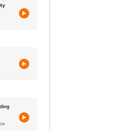
ity
ding
 de