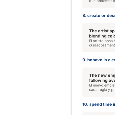
que podemos im
8. create or des
The artist s
blending col
El artista pas
cuidadosamente 
9. behave in a c
The new emp
following eve
El nuevo emplea
cada regla y pr
10. spend time i