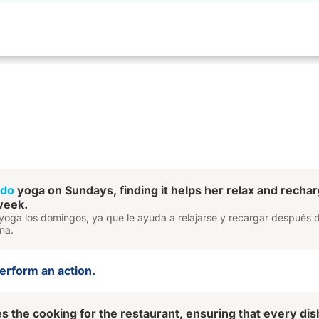
do
yoga on Sundays, finding it helps her relax and recha
 week.
 yoga los domingos, ya que le ayuda a relajarse y recargar después 
na.
perform an action.
es the cooking for the restaurant, ensuring that every dish