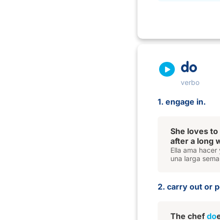
do
verbo
1. engage in.
She loves to
after a long
Ella ama hacer
una larga sema
2. carry out or 
The chef
do