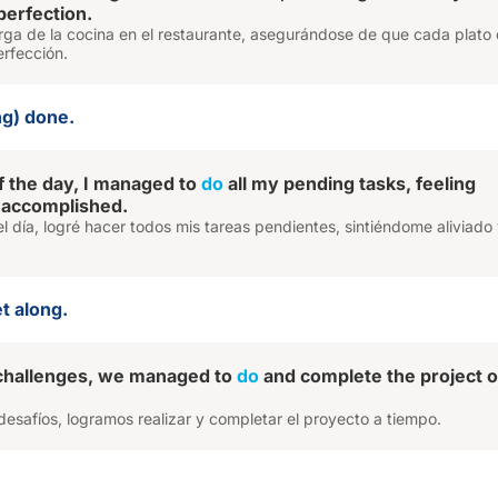
perfection.
rga de la cocina en el restaurante, asegurándose de que cada plato 
erfección.
ng) done.
f the day, I managed to
do
all my pending tasks, feeling
 accomplished.
del día, logré hacer todos mis tareas pendientes, sintiéndome aliviado
t along.
 challenges, we managed to
do
and complete the project 
desafíos, logramos realizar y completar el proyecto a tiempo.