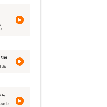
s
za.
 the
 día.
es,
por lo