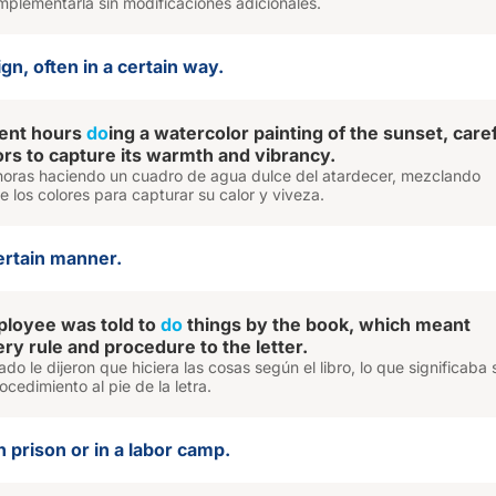
plementarla sin modificaciones adicionales.
ign, often in a certain way.
pent hours
do
ing a watercolor painting of the sunset, caref
ors to capture its warmth and vibrancy.
ó horas haciendo un cuadro de agua dulce del atardecer, mezclando
los colores para capturar su calor y viveza.
ertain manner.
loyee was told to
do
things by the book, which meant
ry rule and procedure to the letter.
do le dijeron que hiciera las cosas según el libro, lo que significaba 
ocedimiento al pie de la letra.
n prison or in a labor camp.