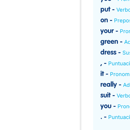
put
Verb
on
Prepos
your
Pro
green
Ad
dress
Sus
,
Puntuac
it
Pronomb
really
Ad
suit
Verbo
you
Pron
.
Puntuac