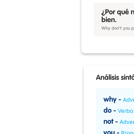
¿Por qué n
bien.
Why don't you put
Análisis sint
why
Adv
do
Verbo:
not
Adve
you
Pron