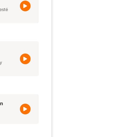
esté
 y
on