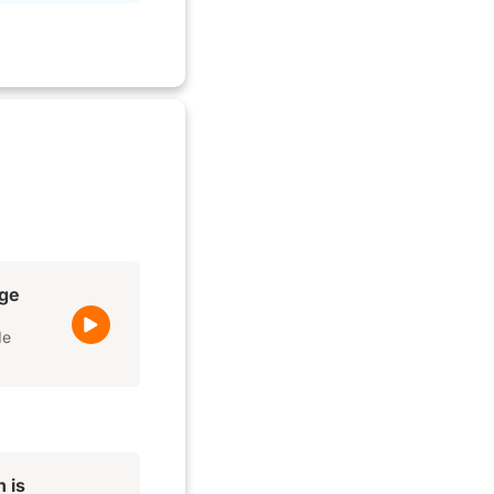
rge
de
 is