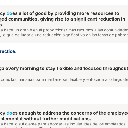
icy
do
es a lot of good by providing more resources to
ed communities, giving rise to a significant reduction in
s.
ica hace un gran bien al proporcionar más recursos a las comunidade
 lo que da lugar a una reducción significativa en las tasas de pobre
ractice.
ga every morning to stay flexible and focused throughout
todas las mañanas para mantenerse flexible y enfocada a lo largo del
icy
do
es enough to address the concerns of the employe
plement it without further modifications.
ca hace lo suficiente para abordar las inquietudes de los empleados, 