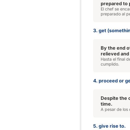
prepared to 
El chef se enca
preparado al p
3. get (somethi
By the end o
relieved and
Hasta el final 
cumplido.
4. proceed or ge
Despite the
time.
A pesar de los 
5. give rise to.