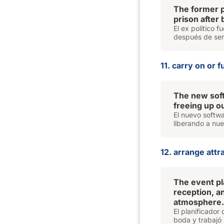
The former p
prison after 
El ex político 
después de ser
11. carry on or f
The new sof
freeing up o
El nuevo softwa
liberando a nue
12. arrange attra
The event p
reception, a
atmosphere.
El planificado
boda y trabajó