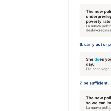
The new pol
underprivileg
poverty rate
La nueva polít
desfavorecidas,
6. carry out or p
She
do
es yo
day.
Ella hace yoga 
7. be sufficient.
The new pol
so we can im
La nueva políti