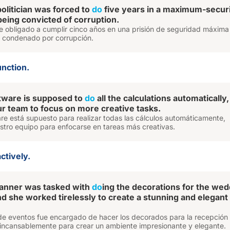
olitician was forced to
do
five years in a maximum-secur
being convicted of corruption.
fue obligado a cumplir cinco años en una prisión de seguridad máxima
 condenado por corrupción.
unction.
tware is supposed to
do
all the calculations automatically,
ur team to focus on more creative tasks.
re está supuesto para realizar todas las cálculos automáticamente,
stro equipo para enfocarse en tareas más creativas.
ctively.
lanner was tasked with
do
ing the decorations for the wed
nd she worked tirelessly to create a stunning and elegant
r de eventos fue encargado de hacer los decorados para la recepción
 incansablemente para crear un ambiente impresionante y elegante.