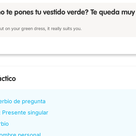
o te pones tu vestido verde? Te queda muy
 on your green dress, it really suits you.
áctico
erbio de pregunta
 Presente singular
rbio
ombre personal