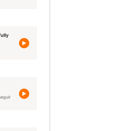
ully
seguir