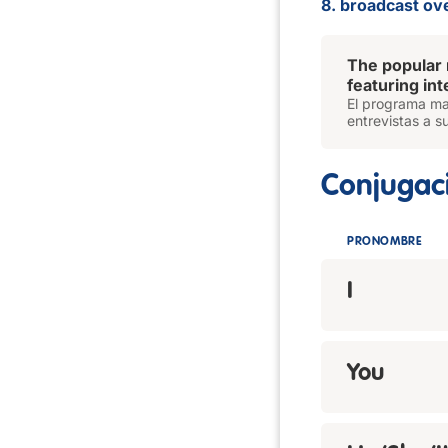
8. broadcast ove
The popular
featuring in
El programa ma
entrevistas a su
Conjugac
PRONOMBRE
I
You