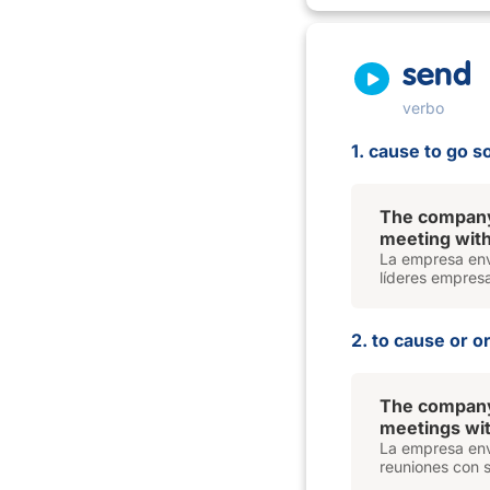
send
verbo
1. cause to go 
The company
meeting with
La empresa envi
líderes empresa
2. to cause or o
The company
meetings wit
La empresa envi
reuniones con 