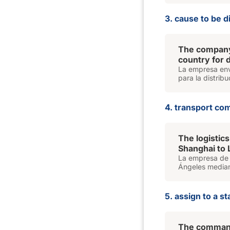
3. cause to be d
The company
country for d
La empresa envi
para la distribu
4. transport co
The logisti
Shanghai to L
La empresa de l
Ángeles median
5. assign to a st
The comman