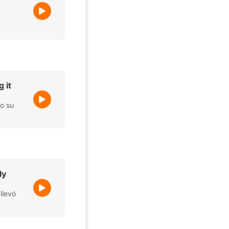
 it
o su
ly
llevó