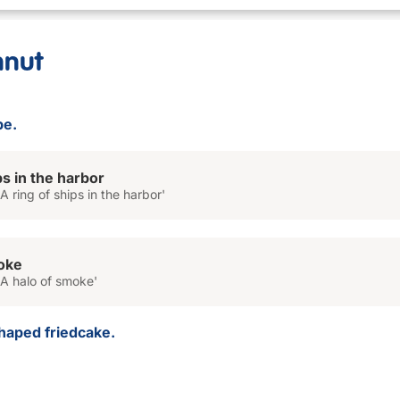
nut
pe.
ps in the harbor
A ring of ships in the harbor'
oke
'A halo of smoke'
shaped friedcake.