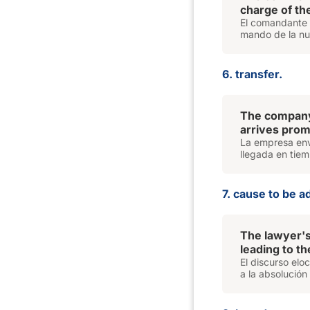
charge of th
El comandante d
mando de la nu
6. transfer.
The company
arrives prom
La empresa env
llegada en tie
7. cause to be a
The lawyer's
leading to the
El discurso elo
a la absolución 