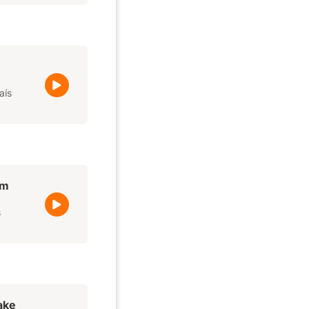
aís
om
s
ake