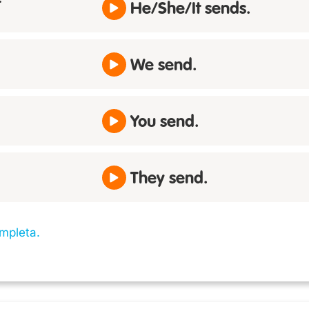
t
He/She/It sends.
We send.
You send.
They send.
mpleta.