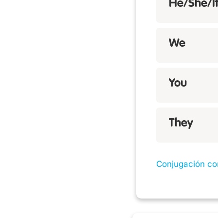
He/She/I
We
You
They
Conjugación co