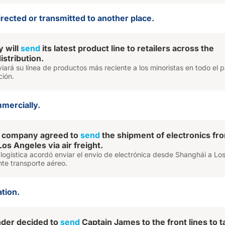
irected or transmitted to another place.
 will
send
its latest product line to retailers across the
istribution.
ará su línea de productos más reciente a los minoristas en todo el p
ción.
mmercially.
cs company agreed to
send
the shipment of electronics fr
os Angeles via air freight.
ogística acordó enviar el envío de electrónica desde Shanghái a Lo
te transporte aéreo.
ation.
der decided to
send
Captain James to the front lines to t