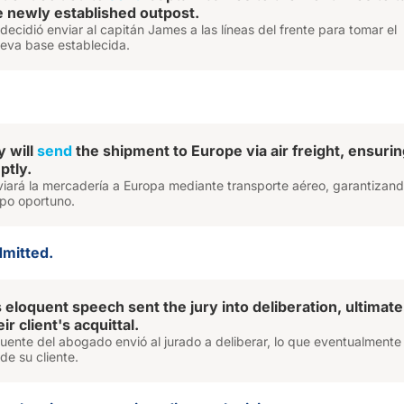
e newly established outpost.
ecidió enviar al capitán James a las líneas del frente para tomar el
eva base establecida.
 will
send
the shipment to Europe via air freight, ensuring
ptly.
iará la mercadería a Europa mediante transporte aéreo, garantizand
mpo oportuno.
dmitted.
 eloquent speech sent the jury into deliberation, ultimate
ir client's acquittal.
cuente del abogado envió al jurado a deliberar, lo que eventualmente 
de su cliente.