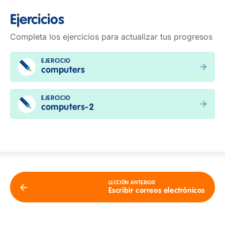
Ejercicios
Completa los ejercicios para actualizar tus progresos
EJERCICIO
computers
EJERCICIO
computers-2
LECCIÓN ANTERIOR
Escribir correos electrónicos