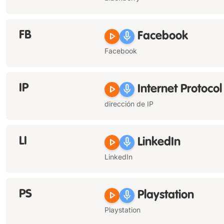
FB
play_arrow
mic
Facebook
Facebook
IP
play_arrow
mic
Internet Protoco
dirección de IP
LI
play_arrow
mic
LinkedIn
LinkedIn
PS
play_arrow
mic
Playstation
Playstation