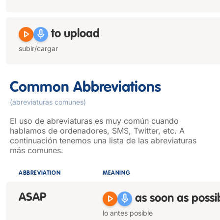
play_arrow
mic
to upload
subir/cargar
Common Abbreviations
(abreviaturas comunes)
El uso de abreviaturas es muy común cuando
hablamos de ordenadores, SMS, Twitter, etc. A
continuación tenemos una lista de las abreviaturas
más comunes.
ABBREVIATION
MEANING
ASAP
play_arrow
mic
as soon as possi
lo antes posible