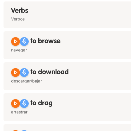
Verbs
Verbos
play_arrow
mic
to browse
navegar
play_arrow
mic
to download
descargar/bajar
play_arrow
mic
to drag
arrastrar