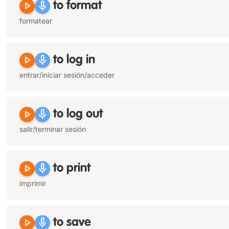
play_arrow
mic
to format
formatear
play_arrow
mic
to log in
entrar/iniciar sesión/acceder
play_arrow
mic
to log out
salir/terminar sesión
play_arrow
mic
to print
imprimir
play_arrow
mic
to save