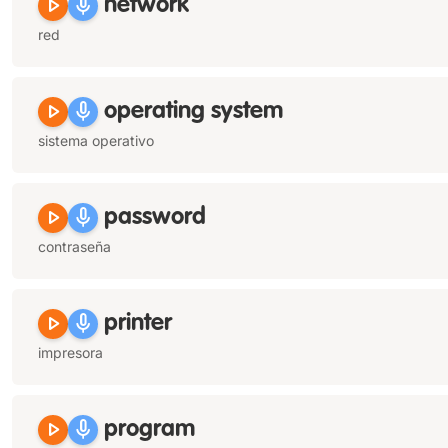
play_arrow
mic
network
red
play_arrow
mic
operating system
sistema operativo
play_arrow
mic
password
contraseña
play_arrow
mic
printer
impresora
play_arrow
mic
program