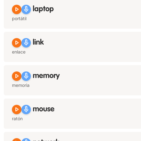
play_arrow
mic
laptop
portátil
play_arrow
mic
link
enlace
play_arrow
mic
memory
memoria
play_arrow
mic
mouse
ratón