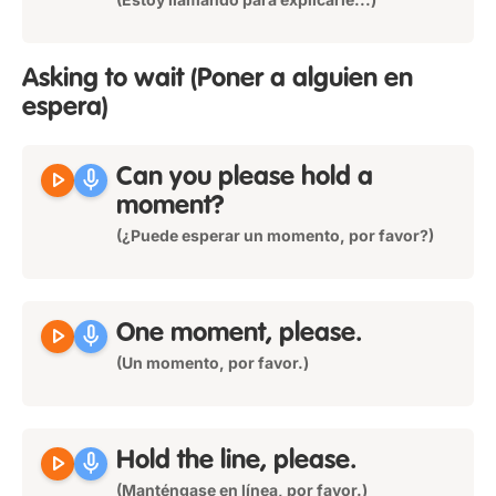
Asking to wait
(Poner a alguien en
espera)
play_arrow
mic
Can you please hold a
moment?
(¿Puede esperar un momento, por favor?)
play_arrow
mic
One moment, please.
(Un momento, por favor.)
play_arrow
mic
Hold the line, please.
(Manténgase en línea, por favor.)