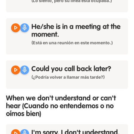
(Lo siento, pero su línea está ocupada.)
play_arrow
mic
He/she is in a meeting at the
moment.
(Está en una reunión en este momento.)
play_arrow
mic
Could you call back later?
(¿Podría volver a llamar más tarde?)
When we don't understand or can't
hear
(Cuando no entendemos o no
oímos bien)
play_arrow
mic
I'm sorry, I don't understand.