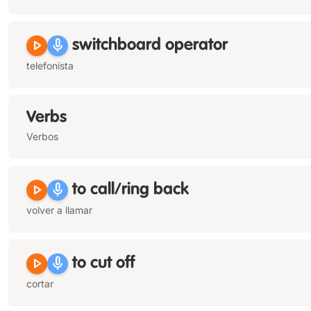
play_arrow
mic
switchboard operator
telefonista
Verbs
Verbos
play_arrow
mic
to call/ring back
volver a llamar
play_arrow
mic
to cut off
cortar