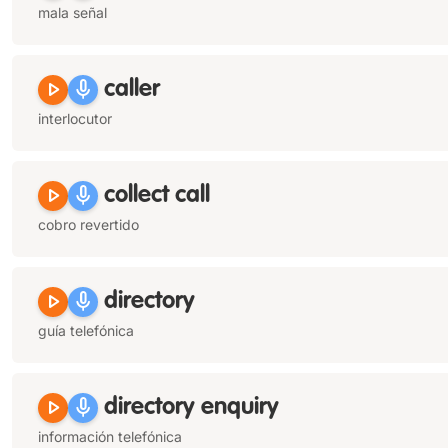
mala señal
play_arrow
mic
caller
interlocutor
play_arrow
mic
collect call
cobro revertido
play_arrow
mic
directory
guía telefónica
play_arrow
mic
directory enquiry
información telefónica