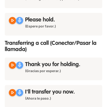
play_arrow
mic
Please hold.
(Espere por favor.)
Transferring a call
(Conectar/Pasar la
llamada)
play_arrow
mic
Thank you for holding.
(Gracias por esperar.)
play_arrow
mic
I'll transfer you now.
(Ahora le paso.)