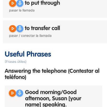
play_arrow
mic
to put through
pasar la llamada
play_arrow
mic
to transfer call
pasar / conectar la llamada
Useful Phrases
(Frases útiles)
Answering the telephone
(Contestar al
teléfono)
play_arrow
mic
Good morning/Good
afternoon, Susan [your
name] speaking.