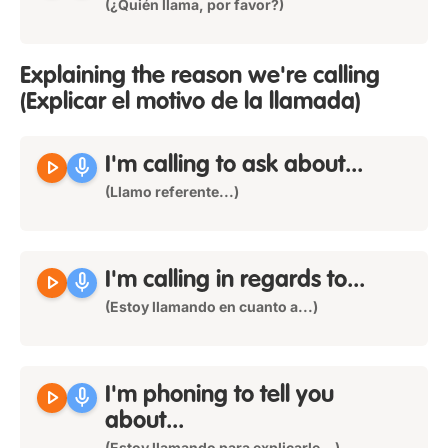
(¿Quién llama, por favor?)
Explaining the reason we're calling
(Explicar el motivo de la llamada)
play_arrow
mic
I'm calling to ask about...
(Llamo referente...)
play_arrow
mic
I'm calling in regards to...
(Estoy llamando en cuanto a...)
play_arrow
mic
I'm phoning to tell you
about...
(Estoy llamando para explicarle...)