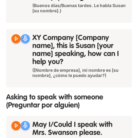
(Buenos días/Buenas tardes. Le habla Susan
[su nombre].)
play_arrow
mic
XY Company [Company
name], this is Susan [your
name] speaking, how can I
help you?
([Nombre de empresa], mi nombre es [su
nombre], ¿cómo le puedo ayudar?)
Asking to speak with someone
(Preguntar por alguien)
play_arrow
mic
May I/Could I speak with
Mrs. Swanson please.