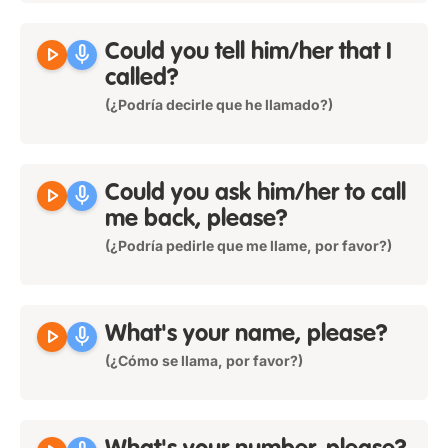
play_arrow
mic
Could you tell him/her that I
called?
(¿Podría decirle que he llamado?)
play_arrow
mic
Could you ask him/her to call
me back, please?
(¿Podría pedirle que me llame, por favor?)
play_arrow
mic
What's your name, please?
(¿Cómo se llama, por favor?)