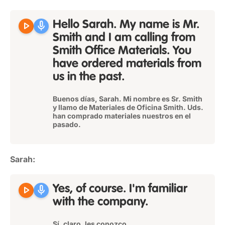
play_arrow
mic
Hello Sarah. My name is Mr.
Smith and I am calling from
Smith Office Materials. You
have ordered materials from
us in the past.
Buenos días, Sarah. Mi nombre es Sr. Smith
y llamo de Materiales de Oficina Smith. Uds.
han comprado materiales nuestros en el
pasado.
Sarah:
play_arrow
mic
Yes, of course. I'm familiar
with the company.
Sí, claro, les conozco.