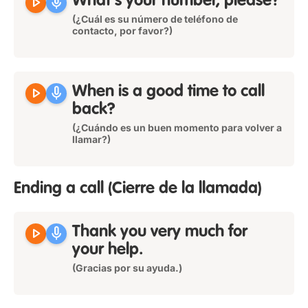
play_arrow
mic
What's your number, please?
(¿Cuál es su número de teléfono de
contacto, por favor?)
play_arrow
mic
When is a good time to call
back?
(¿Cuándo es un buen momento para volver a
llamar?)
Ending a call
(Cierre de la llamada)
play_arrow
mic
Thank you very much for
your help.
(Gracias por su ayuda.)