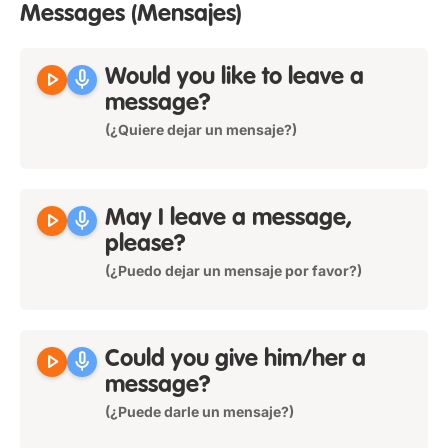
Messages
(Mensajes)
play_arrow
mic
Would you like to leave a
message?
(¿Quiere dejar un mensaje?)
play_arrow
mic
May I leave a message,
please?
(¿Puedo dejar un mensaje por favor?)
play_arrow
mic
Could you give him/her a
message?
(¿Puede darle un mensaje?)