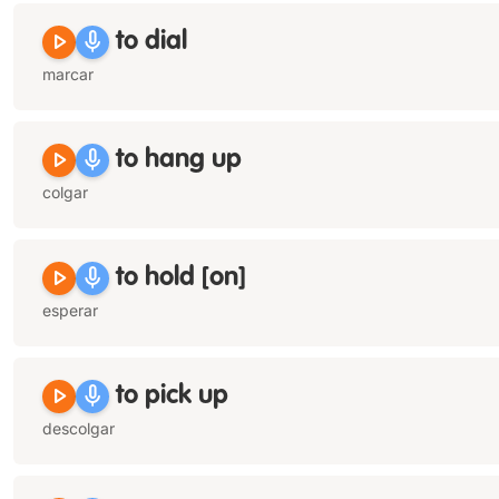
play_arrow
mic
to dial
marcar
play_arrow
mic
to hang up
colgar
play_arrow
mic
to hold [on]
esperar
play_arrow
mic
to pick up
descolgar