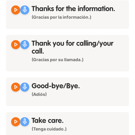
play_arrow
mic
Thanks for the information.
(Gracias por la información.)
play_arrow
mic
Thank you for calling/your
call.
(Gracias por su llamada.)
play_arrow
mic
Good-bye/Bye.
(Adiós)
play_arrow
mic
Take care.
(Tenga cuidado.)