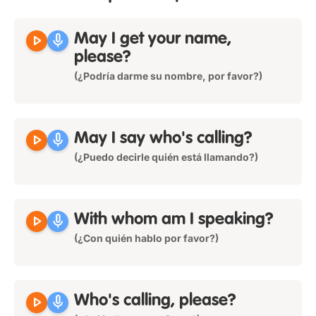
play_arrow
mic
May I get your name,
please?
(¿Podría darme su nombre, por favor?)
play_arrow
mic
May I say who's calling?
(¿Puedo decirle quién está llamando?)
play_arrow
mic
With whom am I speaking?
(¿Con quién hablo por favor?)
play_arrow
mic
Who's calling, please?