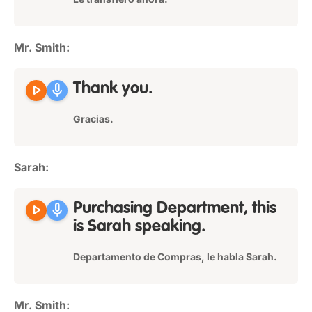
Mr. Smith:
play_arrow
mic
Thank you.
Gracias.
Sarah:
play_arrow
mic
Purchasing Department, this
is Sarah speaking.
Departamento de Compras, le habla Sarah.
Mr. Smith: