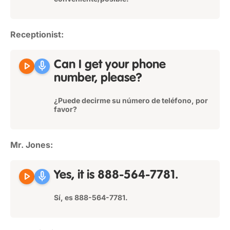
Receptionist:
play_arrow
mic
Can I get your phone
number, please?
¿Puede decirme su número de teléfono, por
favor?
Mr. Jones:
play_arrow
mic
Yes, it is 888-564-7781.
Sí, es 888-564-7781.