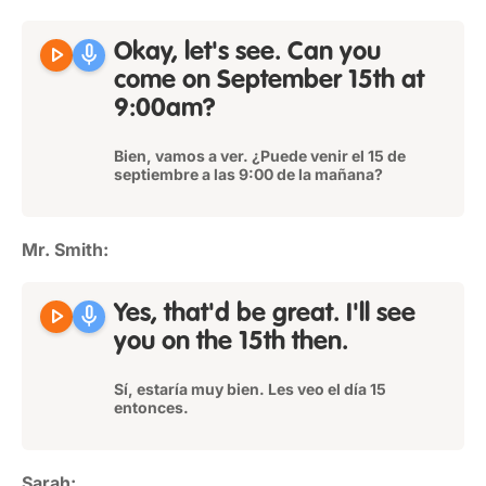
play_arrow
mic
Okay, let's see. Can you
come on September 15th at
9:00am?
Bien, vamos a ver. ¿Puede venir el 15 de
septiembre a las 9:00 de la mañana?
Mr. Smith:
play_arrow
mic
Yes, that'd be great. I'll see
you on the 15th then.
Sí, estaría muy bien. Les veo el día 15
entonces.
Sarah: