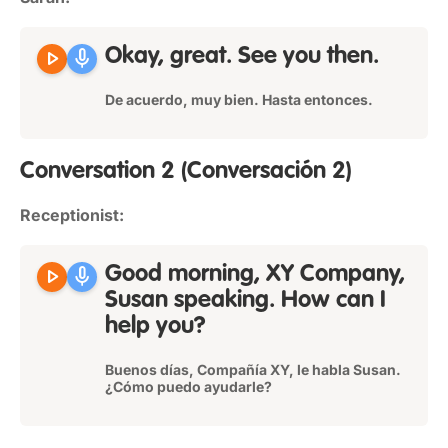
play_arrow
mic
Okay, great. See you then.
De acuerdo, muy bien. Hasta entonces.
Conversation 2
(Conversación 2)
Receptionist:
play_arrow
mic
Good morning, XY Company,
Susan speaking. How can I
help you?
Buenos días, Compañía XY, le habla Susan.
¿Cómo puedo ayudarle?