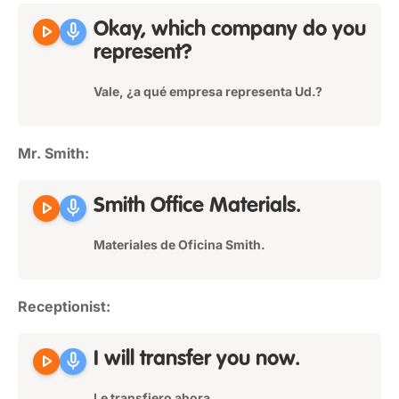
play_arrow
mic
Okay, which company do you
represent?
Vale, ¿a qué empresa representa Ud.?
Mr. Smith:
play_arrow
mic
Smith Office Materials.
Materiales de Oficina Smith.
Receptionist:
play_arrow
mic
I will transfer you now.
Le transfiero ahora.