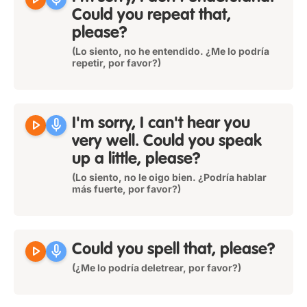
Could you repeat that,
please?
(Lo siento, no he entendido. ¿Me lo podría
repetir, por favor?)
play_arrow
mic
I'm sorry, I can't hear you
very well. Could you speak
up a little, please?
(Lo siento, no le oigo bien. ¿Podría hablar
más fuerte, por favor?)
play_arrow
mic
Could you spell that, please?
(¿Me lo podría deletrear, por favor?)