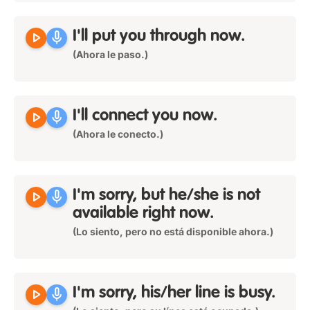
play_arrow
mic
I'll put you through now.
(Ahora le paso.)
play_arrow
mic
I'll connect you now.
(Ahora le conecto.)
play_arrow
mic
I'm sorry, but he/she is not
available right now.
(Lo siento, pero no está disponible ahora.)
play_arrow
mic
I'm sorry, his/her line is busy.