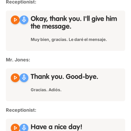
Receptionist:
play_arrow
mic
Okay, thank you. I'll give him
the message.
Muy bien, gracias. Le daré el mensaje.
Mr. Jones:
play_arrow
mic
Thank you. Good-bye.
Gracias. Adiós.
Receptionist:
play_arrow
mic
Have a nice day!