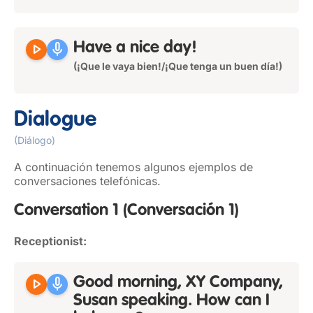
play_arrow
mic
Have a nice day!
(¡Que le vaya bien!/¡Que tenga un buen día!)
Dialogue
(Diálogo)
A continuación tenemos algunos ejemplos de
conversaciones telefónicas.
Conversation 1
(Conversación 1)
Receptionist:
play_arrow
mic
Good morning, XY Company,
Susan speaking. How can I