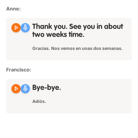
Anne:
play_arrow
mic
Thank you. See you in about
two weeks time.
Gracias. Nos vemos en unas dos semanas.
Francisco:
play_arrow
mic
Bye-bye.
Adiós.