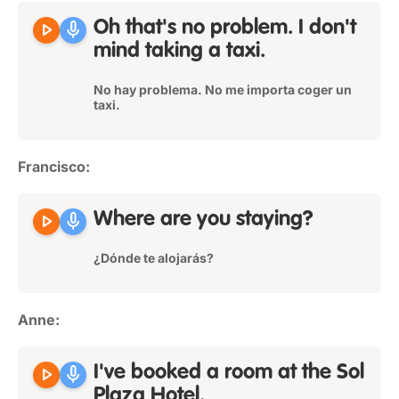
play_arrow
mic
Oh that's no problem. I don't
mind taking a taxi.
No hay problema. No me importa coger un
taxi.
Francisco:
play_arrow
mic
Where are you staying?
¿Dónde te alojarás?
Anne:
play_arrow
mic
I've booked a room at the Sol
Plaza Hotel.