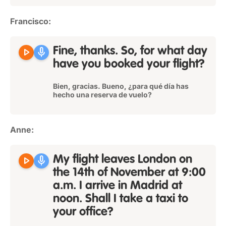
Francisco:
play_arrow
mic
Fine, thanks. So, for what day
have you booked your flight?
Bien, gracias. Bueno, ¿para qué día has
hecho una reserva de vuelo?
Anne:
play_arrow
mic
My flight leaves London on
the 14th of November at 9:00
a.m. I arrive in Madrid at
noon. Shall I take a taxi to
your office?