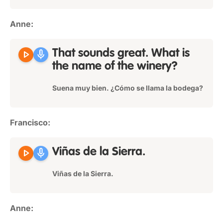
Anne:
play_arrow
mic
That sounds great. What is
the name of the winery?
Suena muy bien. ¿Cómo se llama la bodega?
Francisco:
play_arrow
mic
Viñas de la Sierra.
Viñas de la Sierra.
Anne: