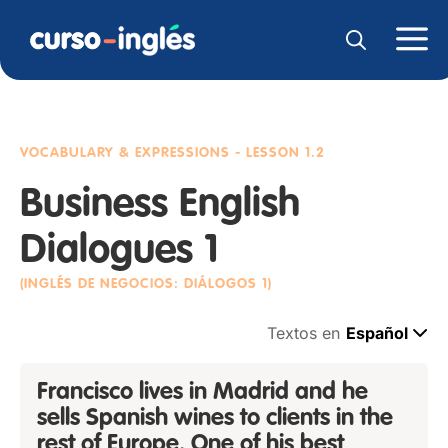
VOCABULARY & EXPRESSIONS
- LESSON 1.2
Business English
Dialogues 1
(INGLÉS DE NEGOCIOS: DIÁLOGOS 1)
Textos en
Español
Francisco lives in Madrid and he
sells Spanish wines to clients in the
rest of Europe. One of his best