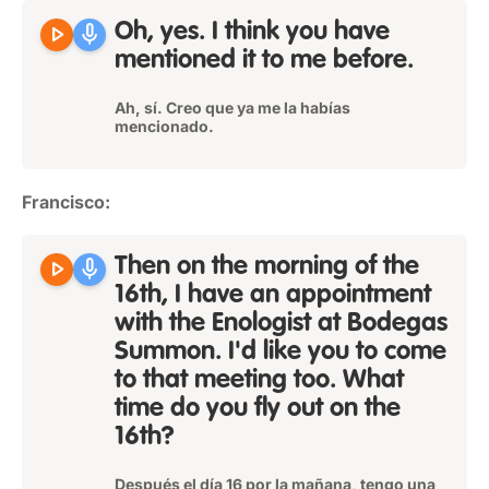
play_arrow
mic
Oh, yes. I think you have
mentioned it to me before.
Ah, sí. Creo que ya me la habías
mencionado.
Francisco:
play_arrow
mic
Then on the morning of the
16th, I have an appointment
with the Enologist at Bodegas
Summon. I'd like you to come
to that meeting too. What
time do you fly out on the
16th?
Después el día 16 por la mañana, tengo una