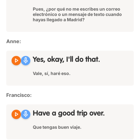
Pues, ¿por qué no me escribes un correo
electrónico o un mensaje de texto cuando
hayas llegado a Madrid?
Anne:
play_arrow
mic
Yes, okay, I'll do that.
Vale, sí, haré eso.
Francisco:
play_arrow
mic
Have a good trip over.
Que tengas buen viaje.