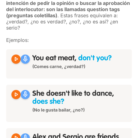
intención de pedir la opinión o buscar la aprobación
del interlocutor: son las llamadas question tags
(preguntas coletillas)
. Estas frases equivalen a:
¿verdad?, ¿no es verdad?, ¿no?, ¿no es así? ¿en
serio?
Ejemplos:
play_arrow
mic
You eat meat,
don't you?
(Comes carne, ¿verdad?)
play_arrow
mic
She doesn't like to dance,
does she?
(No le gusta bailar, ¿no?)
Alex and Sergio are friends,