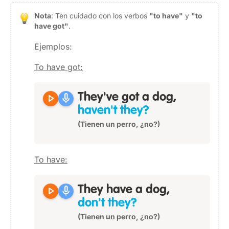
Nota
: Ten cuidado con los verbos
"to have"
y
"to
have got"
.
Ejemplos:
To have got:
play_arrow
mic
They've got a dog,
haven't they?
(Tienen un perro, ¿no?)
To have:
play_arrow
mic
They have a dog,
don't they?
(Tienen un perro, ¿no?)