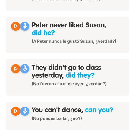
play_arrow
mic
Peter never liked Susan,
did he?
(A Peter nunca le gustó Susan, ¿verdad?)
play_arrow
mic
They didn't go to class
yesterday,
did they?
(No fueron a la clase ayer, ¿verdad?)
play_arrow
mic
You can't dance,
can you?
(No puedes bailar, ¿no?)