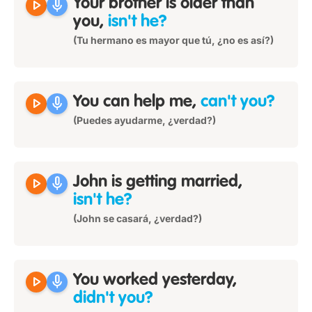
play_arrow
mic
Your brother is older than
you,
isn't he?
(Tu hermano es mayor que tú, ¿no es así?)
play_arrow
mic
You can help me,
can't you?
(Puedes ayudarme, ¿verdad?)
play_arrow
mic
John is getting married,
isn't he?
(John se casará, ¿verdad?)
play_arrow
mic
You worked yesterday,
didn't you?