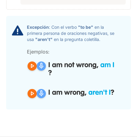
Excepción
: Con el verbo
"to be"
en la
primera persona de oraciones negativas, se
usa
"aren't"
en la pregunta coletilla.
Ejemplos:
play_arrow
mic
I am not wrong,
am I
?
play_arrow
mic
I am wrong,
aren't I
?