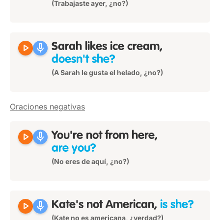
(Trabajaste ayer, ¿no?)
play_arrow
mic
Sarah likes ice cream,
doesn't she?
(A Sarah le gusta el helado, ¿no?)
Oraciones negativas
play_arrow
mic
You're not from here,
are you?
(No eres de aquí, ¿no?)
play_arrow
mic
Kate's not American,
is she?
(Kate no es americana, ¿verdad?)