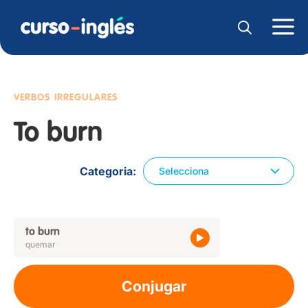
VERBOS IRREGULARES
To burn
Categoria
Selecciona
to burn
quemar
Conjugar