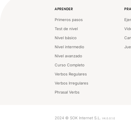
APRENDER
PRA
Primeros pasos
Eje
Test de nivel
Vid
Nivel básico
Can
Nivel intermedio
Ju
Nivel avanzado
Curso Completo
Verbos Regulares
Verbos Irregulares
Phrasal Verbs
2024 © SOK Internet S.L.
V4.0.0.1.E