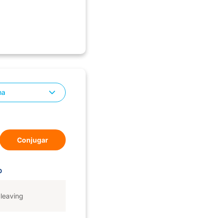
na
Conjugar
D
leaving