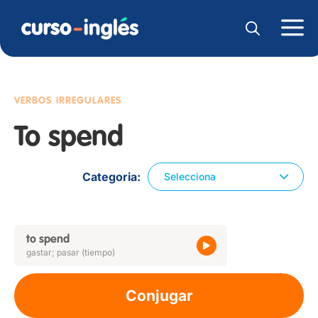
VERBOS IRREGULARES
To spend
Categoria
Selecciona
to spend
gastar; pasar (tiempo)
Conjugar