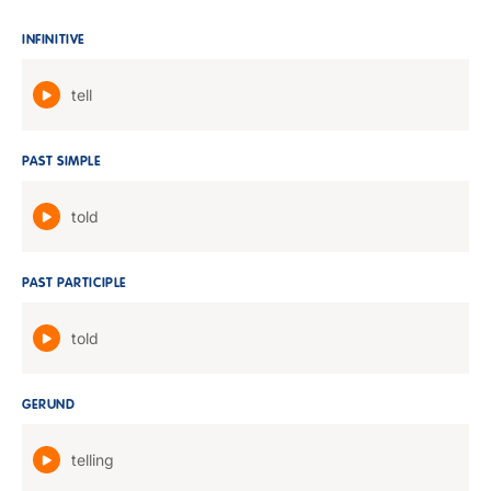
INFINITIVE
tell
PAST SIMPLE
told
PAST PARTICIPLE
told
GERUND
telling