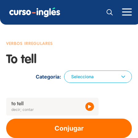
VERBOS IRREGULARES
To tell
Categoria
Selecciona
to tell
decir; contar
Conjugar