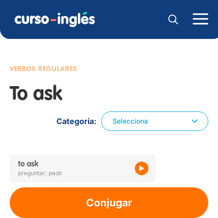
VERBOS REGULARES
To ask
Categoria
Selecciona
to ask
preguntar; pedir
Conjugar