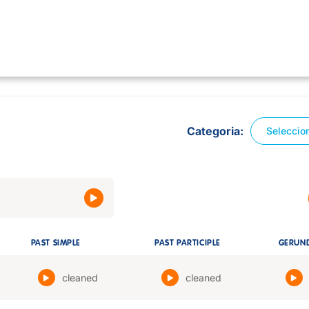
Categoria
Seleccio
PAST SIMPLE
PAST PARTICIPLE
GERUN
cleaned
cleaned