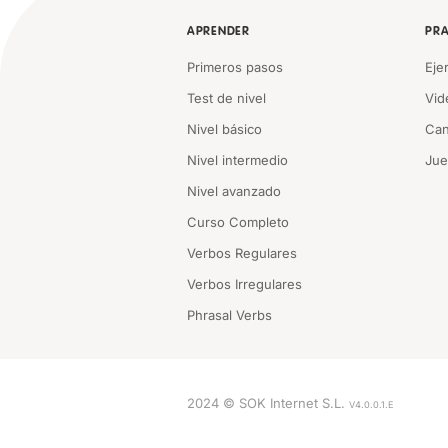
APRENDER
PRA
Primeros pasos
Eje
Test de nivel
Vid
Nivel básico
Can
Nivel intermedio
Ju
Nivel avanzado
Curso Completo
Verbos Regulares
Verbos Irregulares
Phrasal Verbs
2024 © SOK Internet S.L.
V4.0.0.1.E