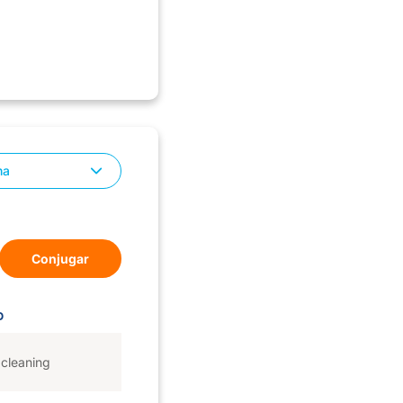
na
Conjugar
D
cleaning