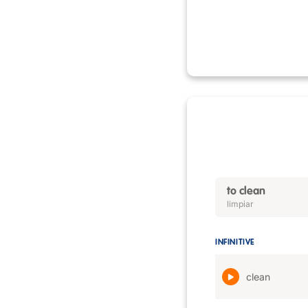
to clean
limpiar
INFINITIVE
clean