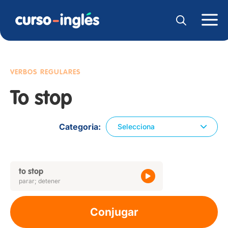
VERBOS REGULARES
To stop
Categoria
Selecciona
to stop
parar; detener
Conjugar