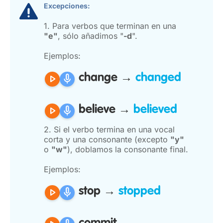
Excepciones:
1. Para verbos que terminan en una
"e"
, sólo añadimos "
-d
".
Ejemplos:
play_arrow
mic
change →
changed
play_arrow
mic
believe →
believed
2. Si el verbo termina en una vocal
corta y una consonante (excepto
"y"
o
"w"
), doblamos la consonante final.
Ejemplos:
play_arrow
mic
stop →
stopped