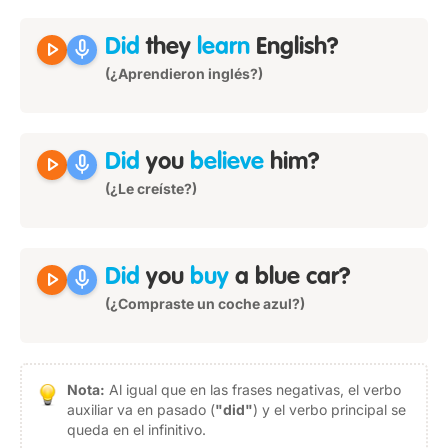
play_arrow
mic
Did
they
learn
English?
(¿Aprendieron inglés?)
play_arrow
mic
Did
you
believe
him?
(¿Le creíste?)
play_arrow
mic
Did
you
buy
a blue car?
(¿Compraste un coche azul?)
Nota:
Al igual que en las frases negativas, el verbo
auxiliar va en pasado (
"did"
) y el verbo principal se
queda en el infinitivo.