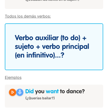
Todos los demás verbos:
Verbo auxiliar (to do) +
sujeto + verbo principal
(en infinitivo)...?
Ejemplos
play_arrow
mic
Did
you
want
to dance?
(¿Querías bailar?)