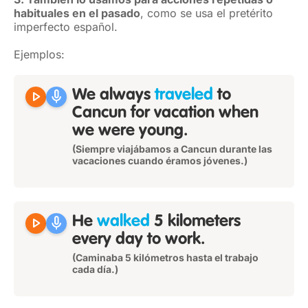
habituales en el pasado
, como se usa el pretérito
imperfecto español.
Ejemplos:
play_arrow
mic
We always
traveled
to
Cancun for vacation when
we were young.
(Siempre viajábamos a Cancun durante las
vacaciones cuando éramos jóvenes.)
play_arrow
mic
He
walked
5 kilometers
every day to work.
(Caminaba 5 kilómetros hasta el trabajo
cada día.)