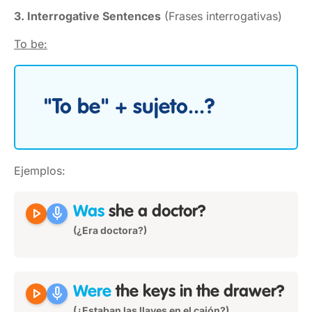
3. Interrogative Sentences
(Frases interrogativas)
To be:
"To be" + sujeto...?
Ejemplos:
play_arrow
mic
Was
she a doctor?
(¿Era doctora?)
play_arrow
mic
Were
the keys in the drawer?
(¿Estaban las llaves en el cajón?)