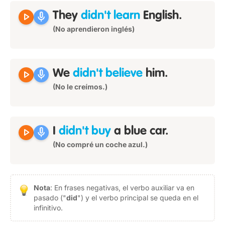
play_arrow
mic
They
didn't learn
English.
(No aprendieron inglés)
play_arrow
mic
We
didn't believe
him.
(No le creímos.)
play_arrow
mic
I
didn't buy
a blue car.
(No compré un coche azul.)
Nota
: En frases negativas, el verbo auxiliar va en
pasado ("
did
") y el verbo principal se queda en el
infinitivo.