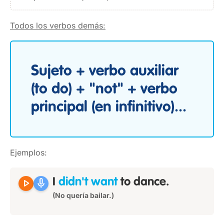
Todos los verbos demás:
Sujeto + verbo auxiliar
(to do) + "not" + verbo
principal (en infinitivo)...
Ejemplos:
play_arrow
mic
I
didn't want
to dance.
(No quería bailar.)