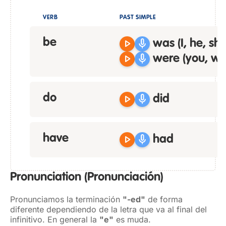
VERB
PAST SIMPLE
be
play_arrow
mic
was
(I, he, she,
play_arrow
mic
were
(you, we
do
play_arrow
mic
did
have
play_arrow
mic
had
Pronunciation
(Pronunciación)
Pronunciamos la terminación
"-ed"
de forma
diferente dependiendo de la letra que va al final del
infinitivo. En general la
"e"
es muda.