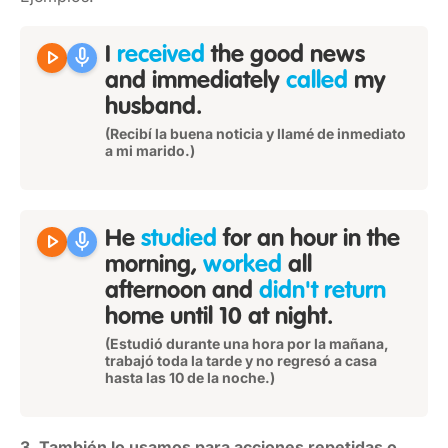
play_arrow
mic
I
received
the good news
and immediately
called
my
husband.
(Recibí la buena noticia y llamé de inmediato
a mi marido.)
play_arrow
mic
He
studied
for an hour in the
morning,
worked
all
afternoon and
didn't return
home until 10 at night.
(Estudió durante una hora por la mañana,
trabajó toda la tarde y no regresó a casa
hasta las 10 de la noche.)
3. También lo usamos para acciones repetidas o