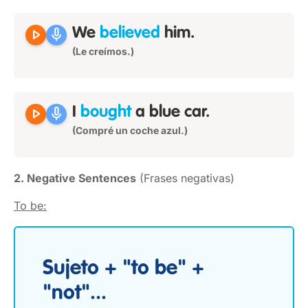
play_arrow
mic
We
believed
him.
(Le creímos.)
play_arrow
mic
I
bought
a blue car.
(Compré un coche azul.)
2. Negative Sentences
(Frases negativas)
To be:
Sujeto + "to be" +
"not"...