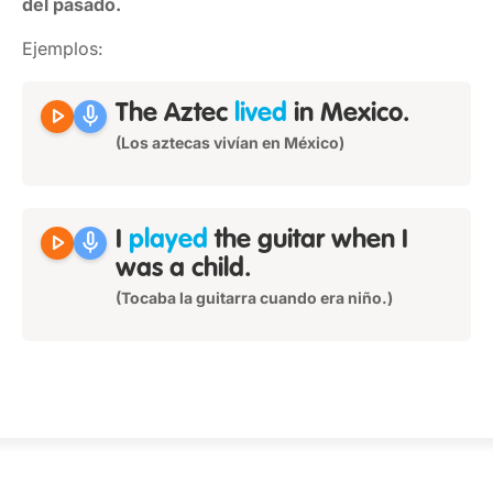
del pasado.
Ejemplos:
play_arrow
mic
The Aztec
lived
in Mexico.
(Los aztecas vivían en México)
play_arrow
mic
I
played
the guitar when I
was a child.
(Tocaba la guitarra cuando era niño.)