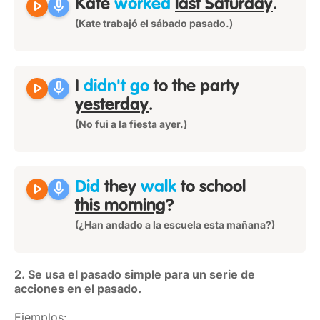
play_arrow
mic
Kate
worked
last Saturday
.
(Kate trabajó el sábado pasado.)
play_arrow
mic
I
didn't go
to the party
yesterday
.
(No fui a la fiesta ayer.)
play_arrow
mic
Did
they
walk
to school
this morning
?
(¿Han andado a la escuela esta mañana?)
2. Se usa el pasado simple para un serie de
acciones en el pasado.
Ejemplos: