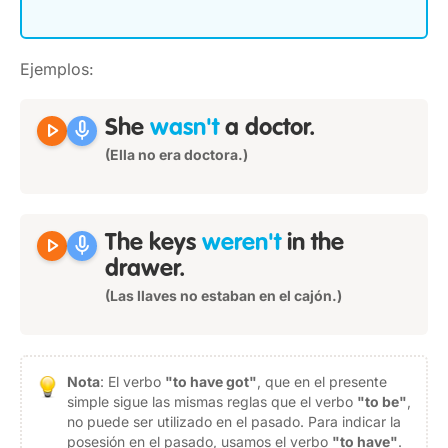
Ejemplos:
play_arrow
mic
She
wasn't
a doctor.
(Ella no era doctora.)
play_arrow
mic
The keys
weren't
in the
drawer.
(Las llaves no estaban en el cajón.)
Nota
: El verbo
"to have got"
, que en el presente
simple sigue las mismas reglas que el verbo
"to be"
,
no puede ser utilizado en el pasado. Para indicar la
posesión en el pasado, usamos el verbo
"to have"
.