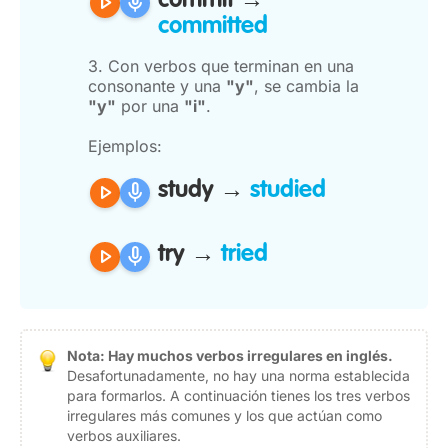
play_arrow
mic
commit →
committed
3. Con verbos que terminan en una
consonante y una
"y"
, se cambia la
"y"
por una
"i"
.
Ejemplos:
play_arrow
mic
study →
studied
play_arrow
mic
try →
tried
Nota: Hay muchos verbos irregulares en inglés.
Desafortunadamente, no hay una norma establecida
para formarlos. A continuación tienes los tres verbos
irregulares más comunes y los que actúan como
verbos auxiliares.