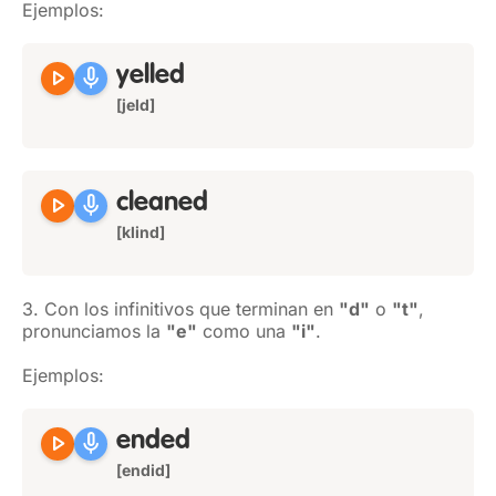
Ejemplos:
play_arrow
mic
yelled
[jeld]
play_arrow
mic
cleaned
[klind]
3. Con los infinitivos que terminan en
"d"
o
"t"
,
pronunciamos la
"e"
como una
"i"
.
Ejemplos:
play_arrow
mic
ended
[endid]