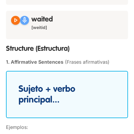
play_arrow
mic
waited
[weitid]
Structure
(Estructura)
1. Affirmative Sentences
(Frases afirmativas)
Sujeto + verbo
principal...
Ejemplos: