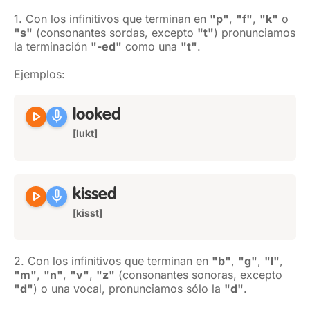
1. Con los infinitivos que terminan en
"p"
,
"f"
,
"k"
o
"s"
(consonantes sordas, excepto
"t"
) pronunciamos
la terminación
"-ed"
como una
"t"
.
Ejemplos:
play_arrow
mic
looked
[lukt]
play_arrow
mic
kissed
[kisst]
2. Con los infinitivos que terminan en
"b"
,
"g"
,
"l"
,
"m"
,
"n"
,
"v"
,
"z"
(consonantes sonoras, excepto
"d"
) o una vocal, pronunciamos sólo la
"d"
.