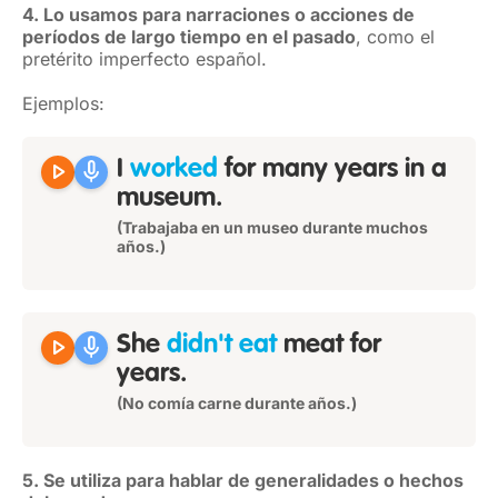
4. Lo usamos para narraciones o acciones de
períodos de largo tiempo en el pasado
, como el
pretérito imperfecto español.
Ejemplos:
play_arrow
mic
I
worked
for many years in a
museum.
(Trabajaba en un museo durante muchos
años.)
play_arrow
mic
She
didn't eat
meat for
years.
(No comía carne durante años.)
5. Se utiliza para hablar de generalidades o hechos