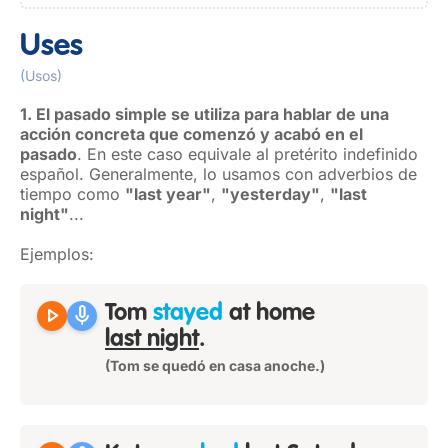
Uses
(Usos)
1. El pasado simple se utiliza para hablar de una
acción concreta que comenzó y acabó en el
pasado
. En este caso equivale al pretérito indefinido
español. Generalmente, lo usamos con adverbios de
tiempo como
"last year"
,
"yesterday"
,
"last
night"
...
Ejemplos:
play_arrow
mic
Tom
stayed
at home
last night
.
(Tom se quedó en casa anoche.)