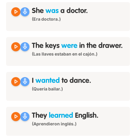
play_arrow
mic
She
was
a doctor.
(Era doctora.)
play_arrow
mic
The keys
were
in the drawer.
(Las llaves estaban en el cajón.)
play_arrow
mic
I
wanted
to dance.
(Quería bailar.)
play_arrow
mic
They
learned
English.
(Aprendieron inglés.)