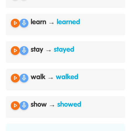
play_arrow
mic
learn →
learned
play_arrow
mic
stay →
stayed
play_arrow
mic
walk →
walked
play_arrow
mic
show →
showed