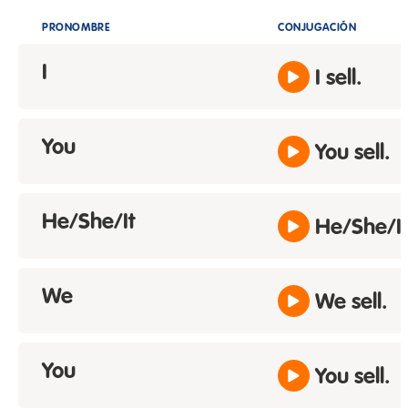
PRONOMBRE
CONJUGACIÓN
I
I sell.
You
You sell.
He/She/It
He/She/It 
We
We sell.
You
You sell.