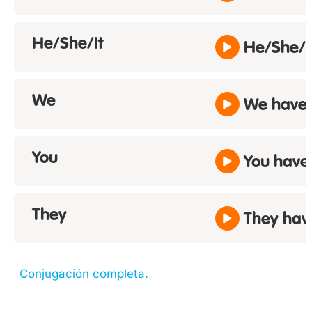
He/She/It
He/She/It
We
We have.
You
You have
They
They hav
Conjugación completa.