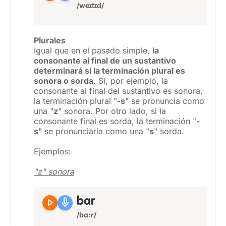
/weɪtɪd/
Plurales
Igual que en el pasado simple,
la
consonante al final de un sustantivo
determinará si la terminación plural es
sonora o sorda
. Si, por ejemplo, la
consonante al final del sustantivo es sonora,
la terminación plural "
-s
" se pronuncia como
una "
z
" sonora. Por otro lado, si la
consonante final es sorda, la terminación "
-
s
" se pronunciaría como una "
s
" sorda.
Ejemplos:
"z" sonora
play_arrow
mic
bar
/bɑ:r/