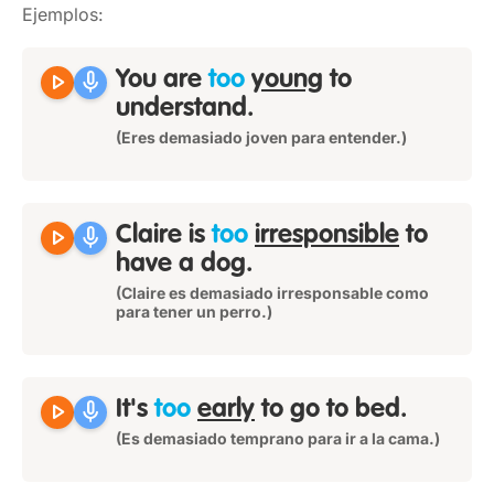
Ejemplos:
play_arrow
mic
You are
too
young
to
understand.
(Eres demasiado joven para entender.)
play_arrow
mic
Claire is
too
irresponsible
to
have a dog.
(Claire es demasiado irresponsable como
para tener un perro.)
play_arrow
mic
It's
too
early
to go to bed.
(Es demasiado temprano para ir a la cama.)