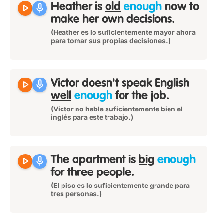
play_arrow
mic
Heather is
old
enough
now to
make her own decisions.
(Heather es lo suficientemente mayor ahora
para tomar sus propias decisiones.)
play_arrow
mic
Victor doesn't speak English
well
enough
for the job.
(Victor no habla suficientemente bien el
inglés para este trabajo.)
play_arrow
mic
The apartment is
big
enough
for three people.
(El piso es lo suficientemente grande para
tres personas.)