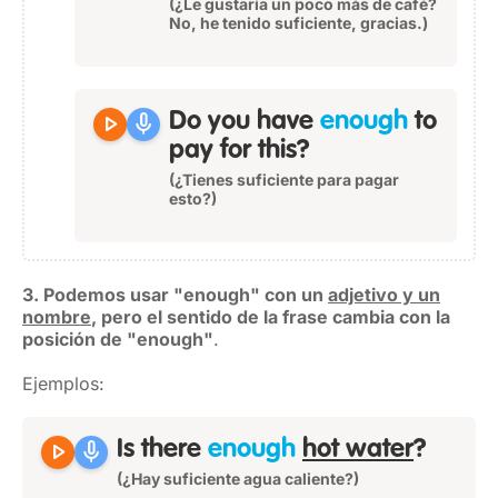
(¿Le gustaría un poco más de café?
No, he tenido suficiente, gracias.)
play_arrow
mic
Do you have
enough
to
pay for this?
(¿Tienes suficiente para pagar
esto?)
3. Podemos usar "enough" con un
adjetivo y un
nombre
, pero el sentido de la frase cambia con la
posición de "enough"
.
Ejemplos:
play_arrow
mic
Is there
enough
hot water
?
(¿Hay suficiente agua caliente?)