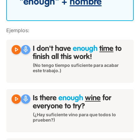
"enough" +
nombre
Ejemplos:
play_arrow
mic
I don't have
enough
time
to
finish all this work!
(No tengo tiempo suficiente para acabar
este trabajo.)
play_arrow
mic
Is there
enough
wine
for
everyone to try?
(¿Hay suficiente vino para que todos lo
prueben?)