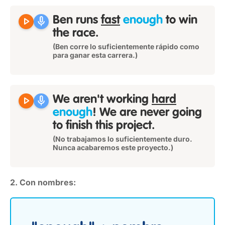
play_arrow
mic
Ben runs
fast
enough
to win
the race.
(Ben corre lo suficientemente rápido como
para ganar esta carrera.)
play_arrow
mic
We aren't working
hard
enough
! We are never going
to finish this project.
(No trabajamos lo suficientemente duro.
Nunca acabaremos este proyecto.)
2. Con nombres: