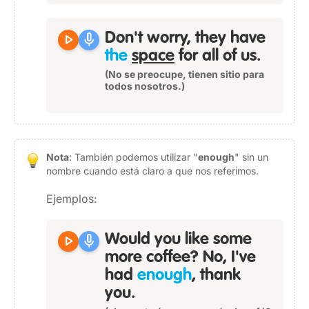
play_arrow
mic
Don't worry, they have
the
space
for all of us.
(No se preocupe, tienen sitio para
todos nosotros.)
Nota
: También podemos utilizar "
enough
" sin un
nombre cuando está claro a que nos referimos.
Ejemplos:
play_arrow
mic
Would you like some
more coffee? No, I've
had
enough
, thank
you.