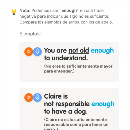
Nota
: Podemos usar "
enough
" en una frase
negativa para indicar que algo no es suficiente.
Compara los ejemplos de arriba con los de abajo.
Ejemplos:
play_arrow
mic
You are
not old
enough
to understand.
(No eres lo suficientemente mayor
para entender.)
play_arrow
mic
Claire is
not responsible
enough
to have a dog.
(Claire no es lo suficientemente
responsable como para tener un
perro.)