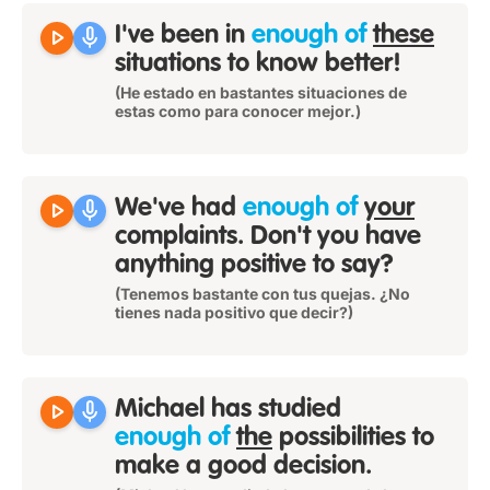
play_arrow
mic
I've been in
enough of
these
situations to know better!
(He estado en bastantes situaciones de
estas como para conocer mejor.)
play_arrow
mic
We've had
enough of
your
complaints. Don't you have
anything positive to say?
(Tenemos bastante con tus quejas. ¿No
tienes nada positivo que decir?)
play_arrow
mic
Michael has studied
enough of
the
possibilities to
make a good decision.