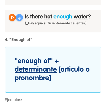
play_arrow
mic
Is there
hot
enough
water
?
(¿Hay agua suficientemente caliente?)
4. "Enough of"
"enough of" +
determinante
[articulo o
pronombre]
Ejemplos: