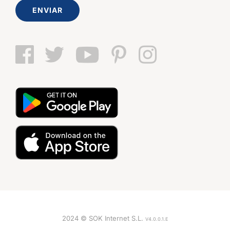
ENVIAR
2024 © SOK Internet S.L.
V4.0.0.1.E