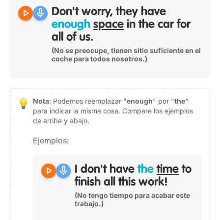
play_arrow
mic
Don't worry, they have
enough
space
in the car for
all of us.
(No se preocupe, tienen sitio suficiente en el
coche para todos nosotros.)
Nota
: Podemos reemplazar "
enough
" por "
the
"
para indicar la misma cosa. Compare los ejemplos
de arriba y abajo.
Ejemplos:
play_arrow
mic
I don't have
the
time
to
finish all this work!
(No tengo tiempo para acabar este
trabajo.)