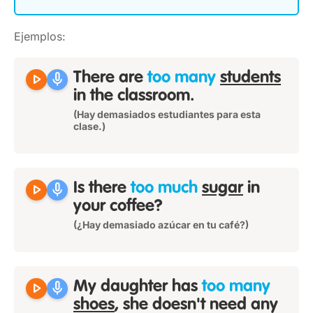
Ejemplos:
play_arrow
mic
There are
too many
students
in the classroom.
(Hay demasiados estudiantes para esta
clase.)
play_arrow
mic
Is there
too much
sugar
in
your coffee?
(¿Hay demasiado azúcar en tu café?)
play_arrow
mic
My daughter has
too many
shoes
, she doesn't need any